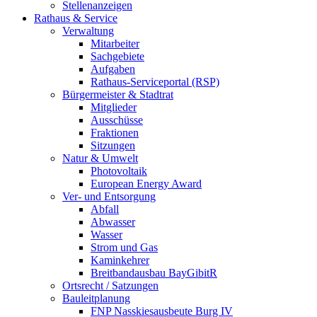
Stellenanzeigen
Rathaus & Service
Verwaltung
Mitarbeiter
Sachgebiete
Aufgaben
Rathaus-Serviceportal (RSP)
Bürgermeister & Stadtrat
Mitglieder
Ausschüsse
Fraktionen
Sitzungen
Natur & Umwelt
Photovoltaik
European Energy Award
Ver- und Entsorgung
Abfall
Abwasser
Wasser
Strom und Gas
Kaminkehrer
Breitbandausbau BayGibitR
Ortsrecht / Satzungen
Bauleitplanung
FNP Nasskiesausbeute Burg IV