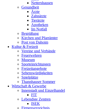
Nettershausen
Gesundheit
Ärzte
Zahnärzte
Tierärzte
Apotheken
Im Notfall
Begrüßung
Kirchen und Pfarrämter
Post von Dahoim
Kultur & Freizeit
Vereine und Verbände
Feuerwehren
Museum
Sporteinrichtungen
Freizeitangebote
Sehenswürdigkeiten
Spielplätze
Thannhauser Sommer
Wirtschaft & Gewerbe
Innenstadt und Einzelhandel
FIT
Lebendige Zentren
ISEK
Firmenverzeichnis