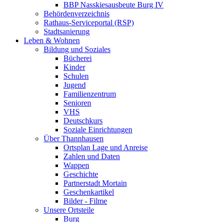
BBP Nasskiesausbeute Burg IV
Behördenverzeichnis
Rathaus-Serviceportal (RSP)
Stadtsanierung
Leben & Wohnen
Bildung und Soziales
Bücherei
Kinder
Schulen
Jugend
Familienzentrum
Senioren
VHS
Deutschkurs
Soziale Einrichtungen
Über Thannhausen
Ortsplan Lage und Anreise
Zahlen und Daten
Wappen
Geschichte
Partnerstadt Mortain
Geschenkartikel
Bilder - Filme
Unsere Ortsteile
Burg