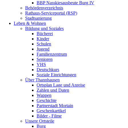
BBP Nasskiesausbeute Burg IV
Behördenverzeichnis
Rathaus-Serviceportal (RSP)
Stadtsanierung
Leben & Wohnen
Bildung und Soziales
Bücherei
Kinder
Schulen
Jugend
Familienzentrum
Senioren
VHS
Deutschkurs
Soziale Einrichtungen
Über Thannhausen
Ortsplan Lage und Anreise
Zahlen und Daten
Wappen
Geschichte
Partnerstadt Mortain
Geschenkartikel
Bilder - Filme
Unsere Ortsteile
Burg