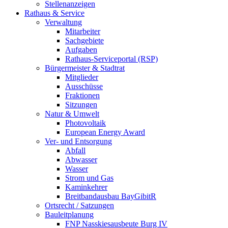
Stellenanzeigen
Rathaus & Service
Verwaltung
Mitarbeiter
Sachgebiete
Aufgaben
Rathaus-Serviceportal (RSP)
Bürgermeister & Stadtrat
Mitglieder
Ausschüsse
Fraktionen
Sitzungen
Natur & Umwelt
Photovoltaik
European Energy Award
Ver- und Entsorgung
Abfall
Abwasser
Wasser
Strom und Gas
Kaminkehrer
Breitbandausbau BayGibitR
Ortsrecht / Satzungen
Bauleitplanung
FNP Nasskiesausbeute Burg IV