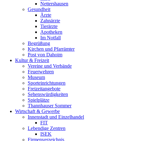
Nettershausen
Gesundheit
Ärzte
Zahnärzte
Tierärzte
Apotheken
Im Notfall
Begrüßung
Kirchen und Pfarrämter
Post von Dahoim
Kultur & Freizeit
Vereine und Verbände
Feuerwehren
Museum
Sporteinrichtungen
Freizeitangebote
Sehenswürdigkeiten
Spielplätze
Thannhauser Sommer
Wirtschaft & Gewerbe
Innenstadt und Einzelhandel
FIT
Lebendige Zentren
ISEK
Firmenverzeichnis