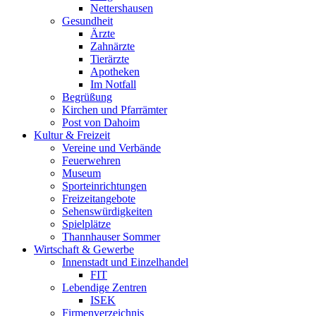
Nettershausen
Gesundheit
Ärzte
Zahnärzte
Tierärzte
Apotheken
Im Notfall
Begrüßung
Kirchen und Pfarrämter
Post von Dahoim
Kultur & Freizeit
Vereine und Verbände
Feuerwehren
Museum
Sporteinrichtungen
Freizeitangebote
Sehenswürdigkeiten
Spielplätze
Thannhauser Sommer
Wirtschaft & Gewerbe
Innenstadt und Einzelhandel
FIT
Lebendige Zentren
ISEK
Firmenverzeichnis