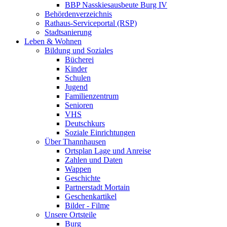
BBP Nasskiesausbeute Burg IV
Behördenverzeichnis
Rathaus-Serviceportal (RSP)
Stadtsanierung
Leben & Wohnen
Bildung und Soziales
Bücherei
Kinder
Schulen
Jugend
Familienzentrum
Senioren
VHS
Deutschkurs
Soziale Einrichtungen
Über Thannhausen
Ortsplan Lage und Anreise
Zahlen und Daten
Wappen
Geschichte
Partnerstadt Mortain
Geschenkartikel
Bilder - Filme
Unsere Ortsteile
Burg