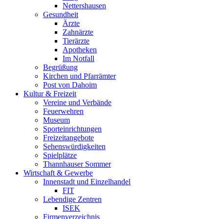
Nettershausen
Gesundheit
Ärzte
Zahnärzte
Tierärzte
Apotheken
Im Notfall
Begrüßung
Kirchen und Pfarrämter
Post von Dahoim
Kultur & Freizeit
Vereine und Verbände
Feuerwehren
Museum
Sporteinrichtungen
Freizeitangebote
Sehenswürdigkeiten
Spielplätze
Thannhauser Sommer
Wirtschaft & Gewerbe
Innenstadt und Einzelhandel
FIT
Lebendige Zentren
ISEK
Firmenverzeichnis