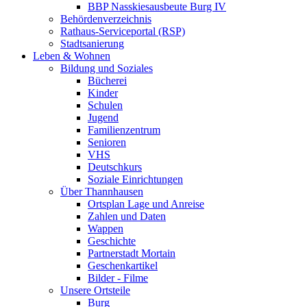
BBP Nasskiesausbeute Burg IV
Behördenverzeichnis
Rathaus-Serviceportal (RSP)
Stadtsanierung
Leben & Wohnen
Bildung und Soziales
Bücherei
Kinder
Schulen
Jugend
Familienzentrum
Senioren
VHS
Deutschkurs
Soziale Einrichtungen
Über Thannhausen
Ortsplan Lage und Anreise
Zahlen und Daten
Wappen
Geschichte
Partnerstadt Mortain
Geschenkartikel
Bilder - Filme
Unsere Ortsteile
Burg