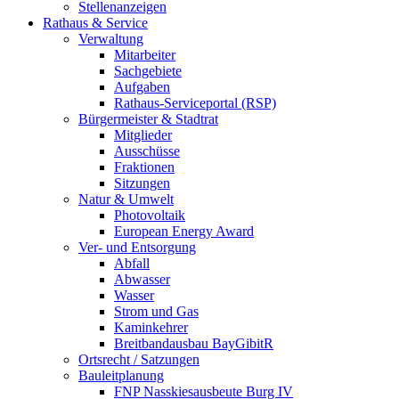
Stellenanzeigen
Rathaus & Service
Verwaltung
Mitarbeiter
Sachgebiete
Aufgaben
Rathaus-Serviceportal (RSP)
Bürgermeister & Stadtrat
Mitglieder
Ausschüsse
Fraktionen
Sitzungen
Natur & Umwelt
Photovoltaik
European Energy Award
Ver- und Entsorgung
Abfall
Abwasser
Wasser
Strom und Gas
Kaminkehrer
Breitbandausbau BayGibitR
Ortsrecht / Satzungen
Bauleitplanung
FNP Nasskiesausbeute Burg IV