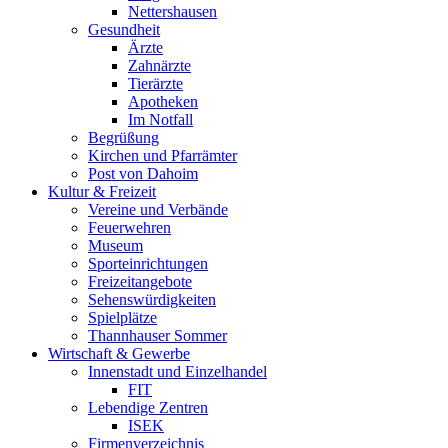
Nettershausen
Gesundheit
Ärzte
Zahnärzte
Tierärzte
Apotheken
Im Notfall
Begrüßung
Kirchen und Pfarrämter
Post von Dahoim
Kultur & Freizeit
Vereine und Verbände
Feuerwehren
Museum
Sporteinrichtungen
Freizeitangebote
Sehenswürdigkeiten
Spielplätze
Thannhauser Sommer
Wirtschaft & Gewerbe
Innenstadt und Einzelhandel
FIT
Lebendige Zentren
ISEK
Firmenverzeichnis