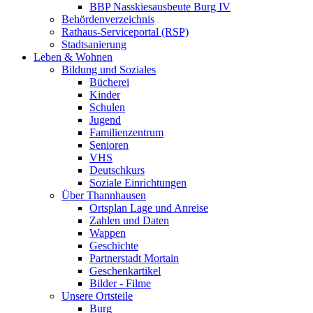
BBP Nasskiesausbeute Burg IV
Behördenverzeichnis
Rathaus-Serviceportal (RSP)
Stadtsanierung
Leben & Wohnen
Bildung und Soziales
Bücherei
Kinder
Schulen
Jugend
Familienzentrum
Senioren
VHS
Deutschkurs
Soziale Einrichtungen
Über Thannhausen
Ortsplan Lage und Anreise
Zahlen und Daten
Wappen
Geschichte
Partnerstadt Mortain
Geschenkartikel
Bilder - Filme
Unsere Ortsteile
Burg