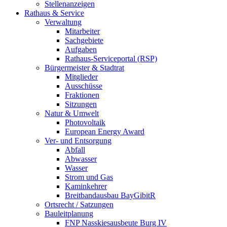
Stellenanzeigen
Rathaus & Service
Verwaltung
Mitarbeiter
Sachgebiete
Aufgaben
Rathaus-Serviceportal (RSP)
Bürgermeister & Stadtrat
Mitglieder
Ausschüsse
Fraktionen
Sitzungen
Natur & Umwelt
Photovoltaik
European Energy Award
Ver- und Entsorgung
Abfall
Abwasser
Wasser
Strom und Gas
Kaminkehrer
Breitbandausbau BayGibitR
Ortsrecht / Satzungen
Bauleitplanung
FNP Nasskiesausbeute Burg IV