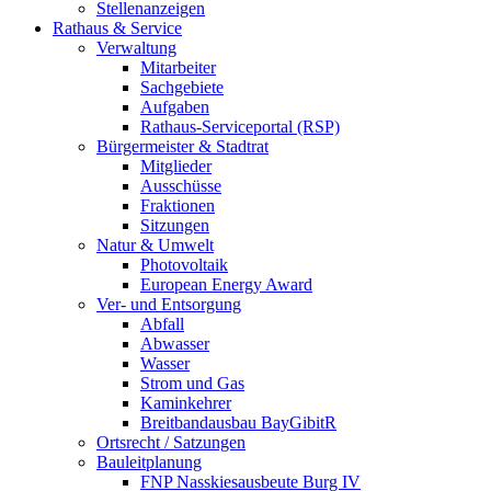
Stellenanzeigen
Rathaus & Service
Verwaltung
Mitarbeiter
Sachgebiete
Aufgaben
Rathaus-Serviceportal (RSP)
Bürgermeister & Stadtrat
Mitglieder
Ausschüsse
Fraktionen
Sitzungen
Natur & Umwelt
Photovoltaik
European Energy Award
Ver- und Entsorgung
Abfall
Abwasser
Wasser
Strom und Gas
Kaminkehrer
Breitbandausbau BayGibitR
Ortsrecht / Satzungen
Bauleitplanung
FNP Nasskiesausbeute Burg IV