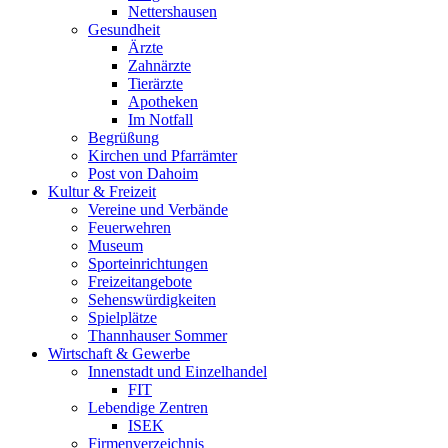
Nettershausen
Gesundheit
Ärzte
Zahnärzte
Tierärzte
Apotheken
Im Notfall
Begrüßung
Kirchen und Pfarrämter
Post von Dahoim
Kultur & Freizeit
Vereine und Verbände
Feuerwehren
Museum
Sporteinrichtungen
Freizeitangebote
Sehenswürdigkeiten
Spielplätze
Thannhauser Sommer
Wirtschaft & Gewerbe
Innenstadt und Einzelhandel
FIT
Lebendige Zentren
ISEK
Firmenverzeichnis