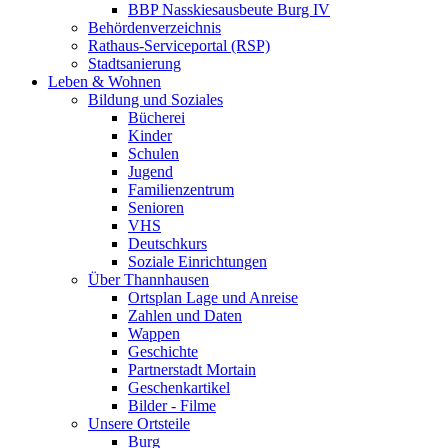
BBP Nasskiesausbeute Burg IV
Behördenverzeichnis
Rathaus-Serviceportal (RSP)
Stadtsanierung
Leben & Wohnen
Bildung und Soziales
Bücherei
Kinder
Schulen
Jugend
Familienzentrum
Senioren
VHS
Deutschkurs
Soziale Einrichtungen
Über Thannhausen
Ortsplan Lage und Anreise
Zahlen und Daten
Wappen
Geschichte
Partnerstadt Mortain
Geschenkartikel
Bilder - Filme
Unsere Ortsteile
Burg