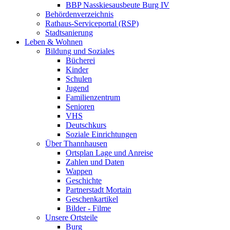
BBP Nasskiesausbeute Burg IV
Behördenverzeichnis
Rathaus-Serviceportal (RSP)
Stadtsanierung
Leben & Wohnen
Bildung und Soziales
Bücherei
Kinder
Schulen
Jugend
Familienzentrum
Senioren
VHS
Deutschkurs
Soziale Einrichtungen
Über Thannhausen
Ortsplan Lage und Anreise
Zahlen und Daten
Wappen
Geschichte
Partnerstadt Mortain
Geschenkartikel
Bilder - Filme
Unsere Ortsteile
Burg