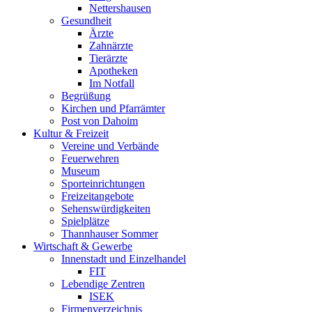
Nettershausen
Gesundheit
Ärzte
Zahnärzte
Tierärzte
Apotheken
Im Notfall
Begrüßung
Kirchen und Pfarrämter
Post von Dahoim
Kultur & Freizeit
Vereine und Verbände
Feuerwehren
Museum
Sporteinrichtungen
Freizeitangebote
Sehenswürdigkeiten
Spielplätze
Thannhauser Sommer
Wirtschaft & Gewerbe
Innenstadt und Einzelhandel
FIT
Lebendige Zentren
ISEK
Firmenverzeichnis