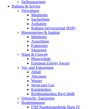
Stellenanzeigen
Rathaus & Service
Verwaltung
Mitarbeiter
Sachgebiete
Aufgaben
Rathaus-Serviceportal (RSP)
Bürgermeister & Stadtrat
Mitglieder
Ausschüsse
Fraktionen
Sitzungen
Natur & Umwelt
Photovoltaik
European Energy Award
Ver- und Entsorgung
Abfall
Abwasser
Wasser
Strom und Gas
Kaminkehrer
Breitbandausbau BayGibitR
Ortsrecht / Satzungen
Bauleitplanung
FNP Nasskiesausbeute Burg IV