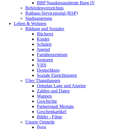
BBP Nasskiesausbeute Burg IV
Behördenverzeichnis
Rathaus-Serviceportal (RSP)
Stadtsanierung
Leben & Wohnen
Bildung und Soziales
Bücherei
Kinder
Schulen
Jugend
Familienzentrum
Senioren
VHS
Deutschkurs
Soziale Einrichtungen
Über Thannhausen
Ortsplan Lage und Anreise
Zahlen und Daten
Wappen
Geschichte
Partnerstadt Mortain
Geschenkartikel
Bilder - Filme
Unsere Ortsteile
Burg