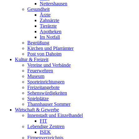
Nettershausen
Gesundheit
Ärzte
Zahnärzte
Tierärzte
Apotheken
Im Notfall
Begrüßung
Kirchen und Pfarrämter
Post von Dahoim
Kultur & Freizeit
Vereine und Verbände
Feuerwehren
Museum
Sporteinrichtungen
Freizeitangebote
Sehenswürdigkeiten
Spielplätze
Thannhauser Sommer
Wirtschaft & Gewerbe
Innenstadt und Einzelhandel
FIT
Lebendige Zentren
ISEK
Firmenverzeichnis