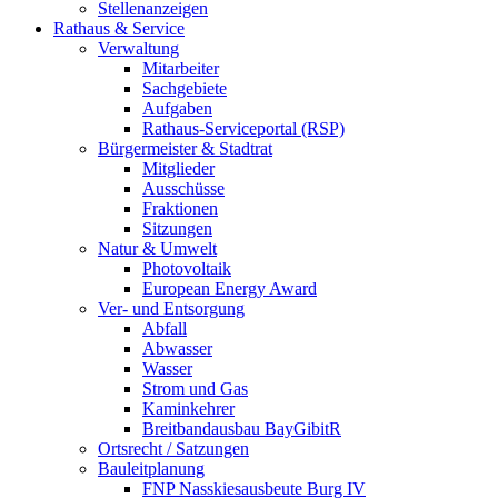
Stellenanzeigen
Rathaus & Service
Verwaltung
Mitarbeiter
Sachgebiete
Aufgaben
Rathaus-Serviceportal (RSP)
Bürgermeister & Stadtrat
Mitglieder
Ausschüsse
Fraktionen
Sitzungen
Natur & Umwelt
Photovoltaik
European Energy Award
Ver- und Entsorgung
Abfall
Abwasser
Wasser
Strom und Gas
Kaminkehrer
Breitbandausbau BayGibitR
Ortsrecht / Satzungen
Bauleitplanung
FNP Nasskiesausbeute Burg IV