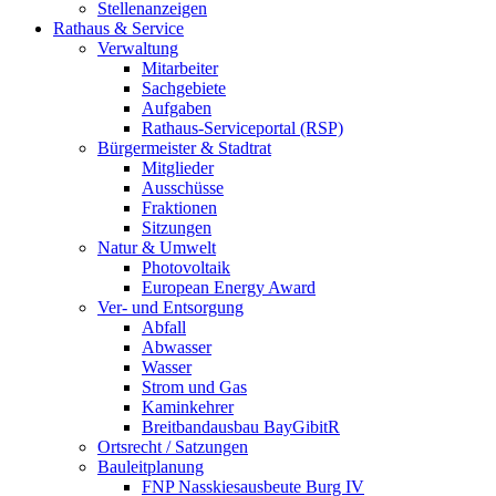
Stellenanzeigen
Rathaus & Service
Verwaltung
Mitarbeiter
Sachgebiete
Aufgaben
Rathaus-Serviceportal (RSP)
Bürgermeister & Stadtrat
Mitglieder
Ausschüsse
Fraktionen
Sitzungen
Natur & Umwelt
Photovoltaik
European Energy Award
Ver- und Entsorgung
Abfall
Abwasser
Wasser
Strom und Gas
Kaminkehrer
Breitbandausbau BayGibitR
Ortsrecht / Satzungen
Bauleitplanung
FNP Nasskiesausbeute Burg IV