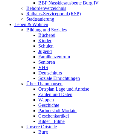
BBP Nasskiesausbeute Burg IV
Behördenverzeichnis
Rathaus-Serviceportal (RSP)
Stadtsanierung
Leben & Wohnen
Bildung und Soziales
Bücherei
Kinder
Schulen
Jugend
Familienzentrum
Senioren
VHS
Deutschkurs
Soziale Einrichtungen
Über Thannhausen
Ortsplan Lage und Anreise
Zahlen und Daten
Wappen
Geschichte
Partnerstadt Mortain
Geschenkartikel
Bilder - Filme
Unsere Ortsteile
Burg