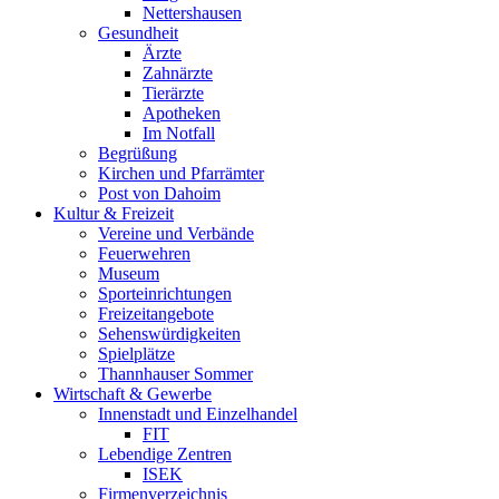
Nettershausen
Gesundheit
Ärzte
Zahnärzte
Tierärzte
Apotheken
Im Notfall
Begrüßung
Kirchen und Pfarrämter
Post von Dahoim
Kultur & Freizeit
Vereine und Verbände
Feuerwehren
Museum
Sporteinrichtungen
Freizeitangebote
Sehenswürdigkeiten
Spielplätze
Thannhauser Sommer
Wirtschaft & Gewerbe
Innenstadt und Einzelhandel
FIT
Lebendige Zentren
ISEK
Firmenverzeichnis