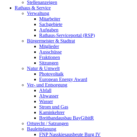
Stellenanzeigen
Rathaus & Service
Verwaltung
Mitarbeiter
Sachgebiete
Aufgaben
Rathaus-Serviceportal (RSP)
Bürgermeister & Stadtrat
Mitglieder
Ausschüsse
Fraktionen
Sitzungen
Natur & Umwelt
Photovoltaik
European Energy Award
Ver- und Entsorgung
Abfall
Abwasser
Wasser
Strom und Gas
Kaminkehrer
Breitbandausbau BayGibitR
Ortsrecht / Satzungen
Bauleitplanung
FNP Nasskiesausbeute Burg IV