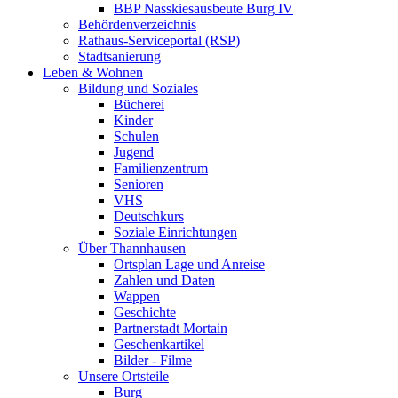
BBP Nasskiesausbeute Burg IV
Behördenverzeichnis
Rathaus-Serviceportal (RSP)
Stadtsanierung
Leben & Wohnen
Bildung und Soziales
Bücherei
Kinder
Schulen
Jugend
Familienzentrum
Senioren
VHS
Deutschkurs
Soziale Einrichtungen
Über Thannhausen
Ortsplan Lage und Anreise
Zahlen und Daten
Wappen
Geschichte
Partnerstadt Mortain
Geschenkartikel
Bilder - Filme
Unsere Ortsteile
Burg