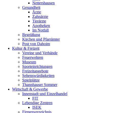
Nettershausen
Gesundheit
Ärzte
Zahnärzte
Tierärzte
Apotheken
Im Notfall
Begrüßung
Kirchen und Pfarrämter
Post von Dahoim
Kultur & Freizeit
Vereine und Verbände
Feuerwehren
Museum
Sporteinrichtungen
Freizeitangebote
Sehenswürdigkeiten
Spielplätze
Thannhauser Sommer
Wirtschaft & Gewerbe
Innenstadt und Einzelhandel
FIT
Lebendige Zentren
ISEK
Firmenverzeichnis