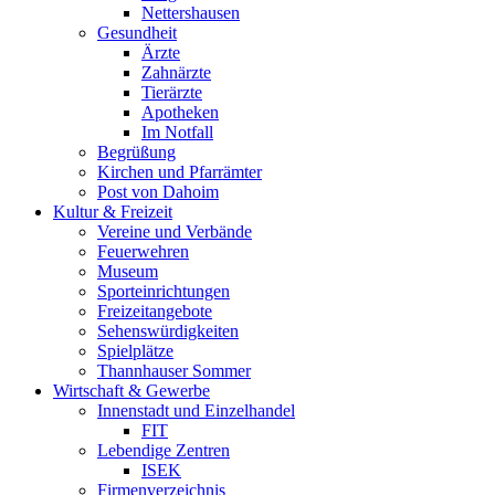
Nettershausen
Gesundheit
Ärzte
Zahnärzte
Tierärzte
Apotheken
Im Notfall
Begrüßung
Kirchen und Pfarrämter
Post von Dahoim
Kultur & Freizeit
Vereine und Verbände
Feuerwehren
Museum
Sporteinrichtungen
Freizeitangebote
Sehenswürdigkeiten
Spielplätze
Thannhauser Sommer
Wirtschaft & Gewerbe
Innenstadt und Einzelhandel
FIT
Lebendige Zentren
ISEK
Firmenverzeichnis