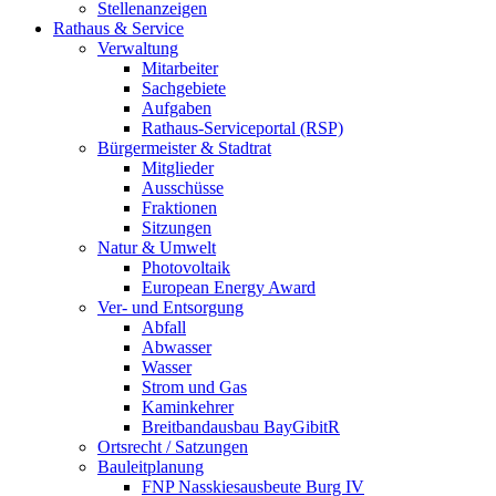
Stellenanzeigen
Rathaus & Service
Verwaltung
Mitarbeiter
Sachgebiete
Aufgaben
Rathaus-Serviceportal (RSP)
Bürgermeister & Stadtrat
Mitglieder
Ausschüsse
Fraktionen
Sitzungen
Natur & Umwelt
Photovoltaik
European Energy Award
Ver- und Entsorgung
Abfall
Abwasser
Wasser
Strom und Gas
Kaminkehrer
Breitbandausbau BayGibitR
Ortsrecht / Satzungen
Bauleitplanung
FNP Nasskiesausbeute Burg IV