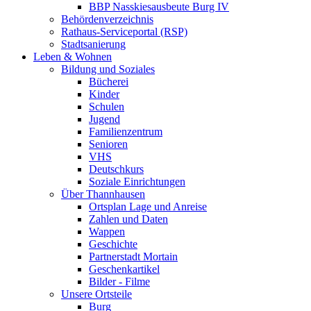
BBP Nasskiesausbeute Burg IV
Behördenverzeichnis
Rathaus-Serviceportal (RSP)
Stadtsanierung
Leben & Wohnen
Bildung und Soziales
Bücherei
Kinder
Schulen
Jugend
Familienzentrum
Senioren
VHS
Deutschkurs
Soziale Einrichtungen
Über Thannhausen
Ortsplan Lage und Anreise
Zahlen und Daten
Wappen
Geschichte
Partnerstadt Mortain
Geschenkartikel
Bilder - Filme
Unsere Ortsteile
Burg