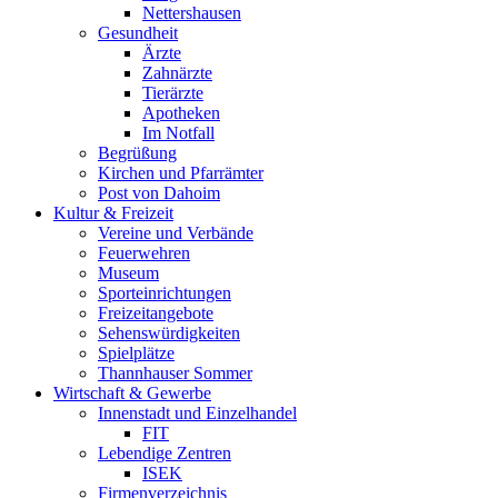
Nettershausen
Gesundheit
Ärzte
Zahnärzte
Tierärzte
Apotheken
Im Notfall
Begrüßung
Kirchen und Pfarrämter
Post von Dahoim
Kultur & Freizeit
Vereine und Verbände
Feuerwehren
Museum
Sporteinrichtungen
Freizeitangebote
Sehenswürdigkeiten
Spielplätze
Thannhauser Sommer
Wirtschaft & Gewerbe
Innenstadt und Einzelhandel
FIT
Lebendige Zentren
ISEK
Firmenverzeichnis