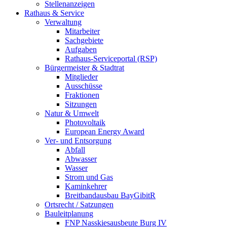
Stellenanzeigen
Rathaus & Service
Verwaltung
Mitarbeiter
Sachgebiete
Aufgaben
Rathaus-Serviceportal (RSP)
Bürgermeister & Stadtrat
Mitglieder
Ausschüsse
Fraktionen
Sitzungen
Natur & Umwelt
Photovoltaik
European Energy Award
Ver- und Entsorgung
Abfall
Abwasser
Wasser
Strom und Gas
Kaminkehrer
Breitbandausbau BayGibitR
Ortsrecht / Satzungen
Bauleitplanung
FNP Nasskiesausbeute Burg IV