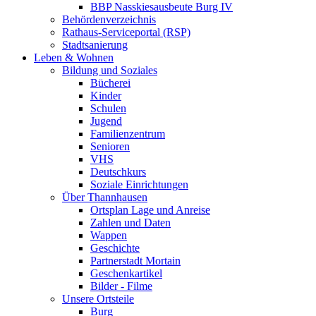
BBP Nasskiesausbeute Burg IV
Behördenverzeichnis
Rathaus-Serviceportal (RSP)
Stadtsanierung
Leben & Wohnen
Bildung und Soziales
Bücherei
Kinder
Schulen
Jugend
Familienzentrum
Senioren
VHS
Deutschkurs
Soziale Einrichtungen
Über Thannhausen
Ortsplan Lage und Anreise
Zahlen und Daten
Wappen
Geschichte
Partnerstadt Mortain
Geschenkartikel
Bilder - Filme
Unsere Ortsteile
Burg