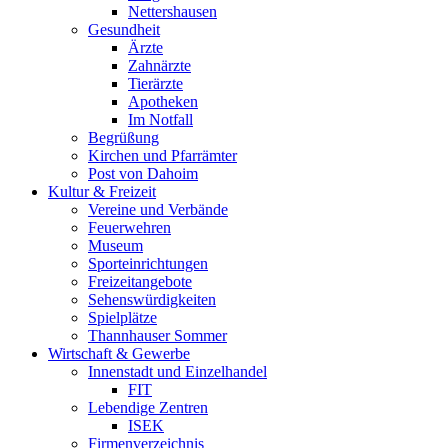
Nettershausen
Gesundheit
Ärzte
Zahnärzte
Tierärzte
Apotheken
Im Notfall
Begrüßung
Kirchen und Pfarrämter
Post von Dahoim
Kultur & Freizeit
Vereine und Verbände
Feuerwehren
Museum
Sporteinrichtungen
Freizeitangebote
Sehenswürdigkeiten
Spielplätze
Thannhauser Sommer
Wirtschaft & Gewerbe
Innenstadt und Einzelhandel
FIT
Lebendige Zentren
ISEK
Firmenverzeichnis