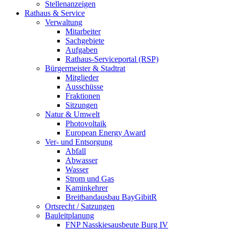
Stellenanzeigen
Rathaus & Service
Verwaltung
Mitarbeiter
Sachgebiete
Aufgaben
Rathaus-Serviceportal (RSP)
Bürgermeister & Stadtrat
Mitglieder
Ausschüsse
Fraktionen
Sitzungen
Natur & Umwelt
Photovoltaik
European Energy Award
Ver- und Entsorgung
Abfall
Abwasser
Wasser
Strom und Gas
Kaminkehrer
Breitbandausbau BayGibitR
Ortsrecht / Satzungen
Bauleitplanung
FNP Nasskiesausbeute Burg IV