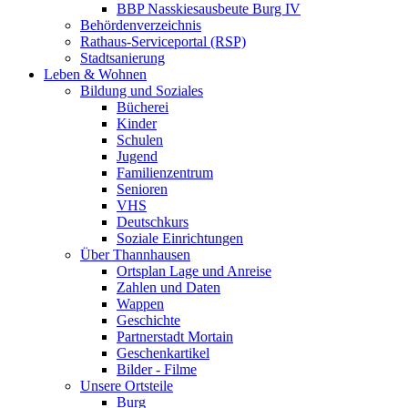
BBP Nasskiesausbeute Burg IV
Behördenverzeichnis
Rathaus-Serviceportal (RSP)
Stadtsanierung
Leben & Wohnen
Bildung und Soziales
Bücherei
Kinder
Schulen
Jugend
Familienzentrum
Senioren
VHS
Deutschkurs
Soziale Einrichtungen
Über Thannhausen
Ortsplan Lage und Anreise
Zahlen und Daten
Wappen
Geschichte
Partnerstadt Mortain
Geschenkartikel
Bilder - Filme
Unsere Ortsteile
Burg