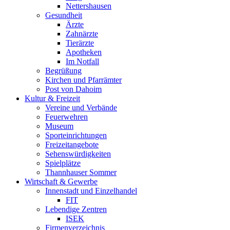
Nettershausen
Gesundheit
Ärzte
Zahnärzte
Tierärzte
Apotheken
Im Notfall
Begrüßung
Kirchen und Pfarrämter
Post von Dahoim
Kultur & Freizeit
Vereine und Verbände
Feuerwehren
Museum
Sporteinrichtungen
Freizeitangebote
Sehenswürdigkeiten
Spielplätze
Thannhauser Sommer
Wirtschaft & Gewerbe
Innenstadt und Einzelhandel
FIT
Lebendige Zentren
ISEK
Firmenverzeichnis