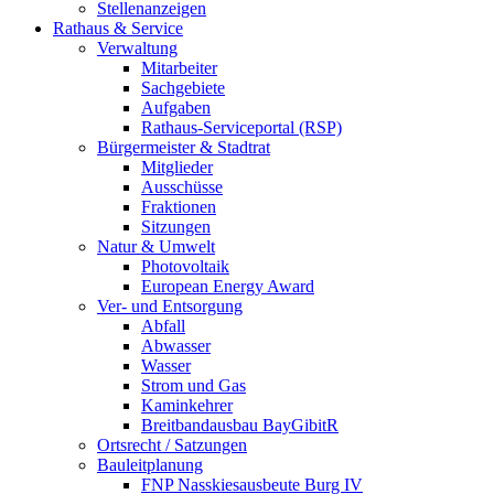
Stellenanzeigen
Rathaus & Service
Verwaltung
Mitarbeiter
Sachgebiete
Aufgaben
Rathaus-Serviceportal (RSP)
Bürgermeister & Stadtrat
Mitglieder
Ausschüsse
Fraktionen
Sitzungen
Natur & Umwelt
Photovoltaik
European Energy Award
Ver- und Entsorgung
Abfall
Abwasser
Wasser
Strom und Gas
Kaminkehrer
Breitbandausbau BayGibitR
Ortsrecht / Satzungen
Bauleitplanung
FNP Nasskiesausbeute Burg IV