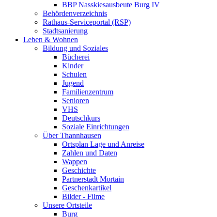
BBP Nasskiesausbeute Burg IV
Behördenverzeichnis
Rathaus-Serviceportal (RSP)
Stadtsanierung
Leben & Wohnen
Bildung und Soziales
Bücherei
Kinder
Schulen
Jugend
Familienzentrum
Senioren
VHS
Deutschkurs
Soziale Einrichtungen
Über Thannhausen
Ortsplan Lage und Anreise
Zahlen und Daten
Wappen
Geschichte
Partnerstadt Mortain
Geschenkartikel
Bilder - Filme
Unsere Ortsteile
Burg