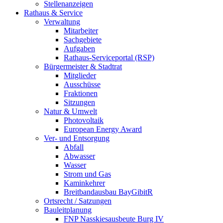
Stellenanzeigen
Rathaus & Service
Verwaltung
Mitarbeiter
Sachgebiete
Aufgaben
Rathaus-Serviceportal (RSP)
Bürgermeister & Stadtrat
Mitglieder
Ausschüsse
Fraktionen
Sitzungen
Natur & Umwelt
Photovoltaik
European Energy Award
Ver- und Entsorgung
Abfall
Abwasser
Wasser
Strom und Gas
Kaminkehrer
Breitbandausbau BayGibitR
Ortsrecht / Satzungen
Bauleitplanung
FNP Nasskiesausbeute Burg IV