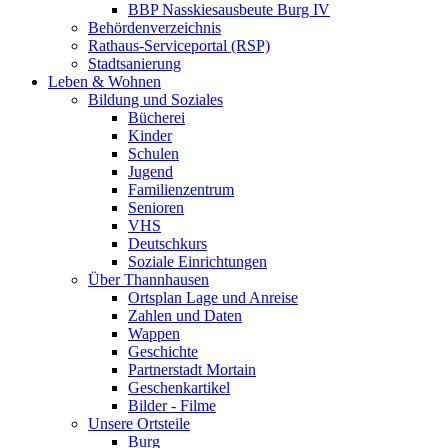
BBP Nasskiesausbeute Burg IV
Behördenverzeichnis
Rathaus-Serviceportal (RSP)
Stadtsanierung
Leben & Wohnen
Bildung und Soziales
Bücherei
Kinder
Schulen
Jugend
Familienzentrum
Senioren
VHS
Deutschkurs
Soziale Einrichtungen
Über Thannhausen
Ortsplan Lage und Anreise
Zahlen und Daten
Wappen
Geschichte
Partnerstadt Mortain
Geschenkartikel
Bilder - Filme
Unsere Ortsteile
Burg