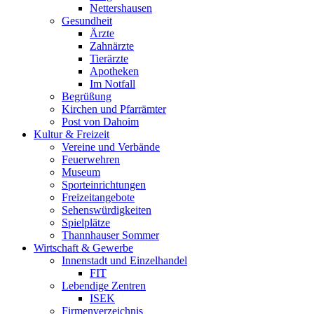
Nettershausen
Gesundheit
Ärzte
Zahnärzte
Tierärzte
Apotheken
Im Notfall
Begrüßung
Kirchen und Pfarrämter
Post von Dahoim
Kultur & Freizeit
Vereine und Verbände
Feuerwehren
Museum
Sporteinrichtungen
Freizeitangebote
Sehenswürdigkeiten
Spielplätze
Thannhauser Sommer
Wirtschaft & Gewerbe
Innenstadt und Einzelhandel
FIT
Lebendige Zentren
ISEK
Firmenverzeichnis