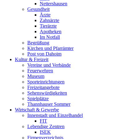
Nettershausen
Gesundheit
Ärzte
Zahnärzte
Tierärzte
Apotheken
Im Notfall
Begrüßung
Kirchen und Pfarrämter
Post von Dahoim
Kultur & Freizeit
Vereine und Verbände
Feuerwehren
Museum
Sporteinrichtungen
Freizeitangebote
Sehenswürdigkeiten
Spielplätze
Thannhauser Sommer
Wirtschaft & Gewerbe
Innenstadt und Einzelhandel
FIT
Lebendige Zentren
ISEK
Firmenverzeichnis