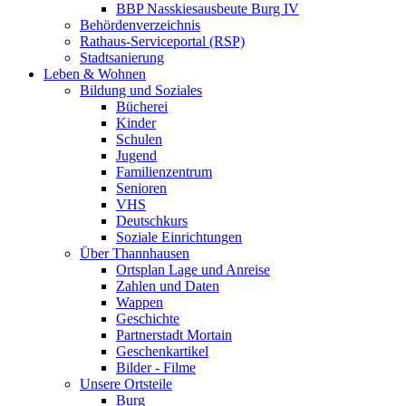
BBP Nasskiesausbeute Burg IV
Behördenverzeichnis
Rathaus-Serviceportal (RSP)
Stadtsanierung
Leben & Wohnen
Bildung und Soziales
Bücherei
Kinder
Schulen
Jugend
Familienzentrum
Senioren
VHS
Deutschkurs
Soziale Einrichtungen
Über Thannhausen
Ortsplan Lage und Anreise
Zahlen und Daten
Wappen
Geschichte
Partnerstadt Mortain
Geschenkartikel
Bilder - Filme
Unsere Ortsteile
Burg