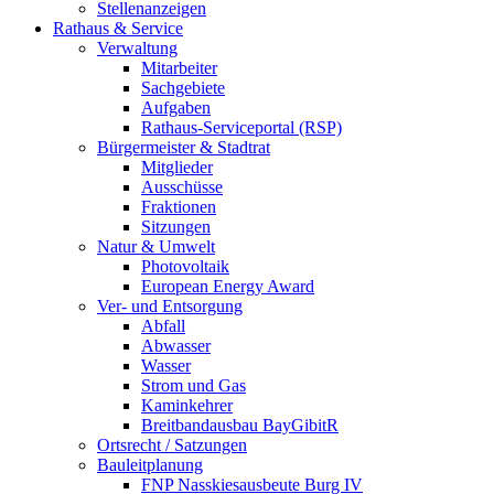
Stellenanzeigen
Rathaus & Service
Verwaltung
Mitarbeiter
Sachgebiete
Aufgaben
Rathaus-Serviceportal (RSP)
Bürgermeister & Stadtrat
Mitglieder
Ausschüsse
Fraktionen
Sitzungen
Natur & Umwelt
Photovoltaik
European Energy Award
Ver- und Entsorgung
Abfall
Abwasser
Wasser
Strom und Gas
Kaminkehrer
Breitbandausbau BayGibitR
Ortsrecht / Satzungen
Bauleitplanung
FNP Nasskiesausbeute Burg IV