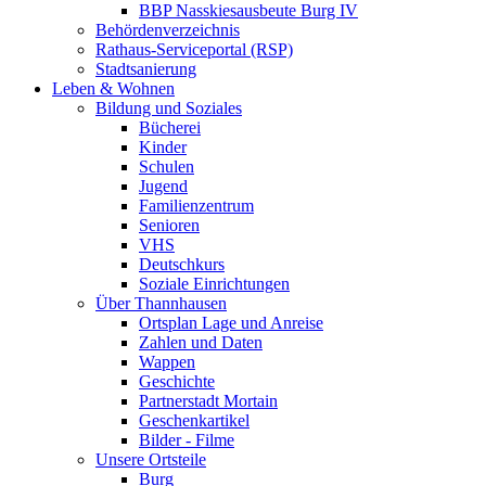
BBP Nasskiesausbeute Burg IV
Behördenverzeichnis
Rathaus-Serviceportal (RSP)
Stadtsanierung
Leben & Wohnen
Bildung und Soziales
Bücherei
Kinder
Schulen
Jugend
Familienzentrum
Senioren
VHS
Deutschkurs
Soziale Einrichtungen
Über Thannhausen
Ortsplan Lage und Anreise
Zahlen und Daten
Wappen
Geschichte
Partnerstadt Mortain
Geschenkartikel
Bilder - Filme
Unsere Ortsteile
Burg