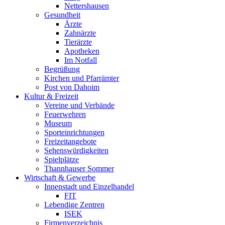
Nettershausen
Gesundheit
Ärzte
Zahnärzte
Tierärzte
Apotheken
Im Notfall
Begrüßung
Kirchen und Pfarrämter
Post von Dahoim
Kultur & Freizeit
Vereine und Verbände
Feuerwehren
Museum
Sporteinrichtungen
Freizeitangebote
Sehenswürdigkeiten
Spielplätze
Thannhauser Sommer
Wirtschaft & Gewerbe
Innenstadt und Einzelhandel
FIT
Lebendige Zentren
ISEK
Firmenverzeichnis