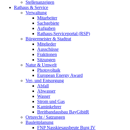
Stellenanzeigen
Rathaus & Service
Verwaltung
Mitarbeiter
Sachgebiete
Aufgaben
Rathaus-Serviceportal (RSP)
Bürgermeister & Stadtrat
Mitglieder
Ausschüsse
Fraktionen
Sitzungen
Natur & Umwelt
Photovoltaik
European Energy Award
Ver- und Entsorgung
Abfall
Abwasser
Wasser
Strom und Gas
Kaminkehrer
Breitbandausbau BayGibitR
Ortsrecht / Satzungen
Bauleitplanung
FNP Nasskiesausbeute Burg IV