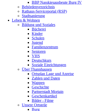
BBP Nasskiesausbeute Burg IV
Behördenverzeichnis
Rathaus-Serviceportal (RSP)
Stadtsanierung
Leben & Wohnen
Bildung und Soziales
Bücherei
Kinder
Schulen
Jugend
Familienzentrum
Senioren
VHS
Deutschkurs
Soziale Einrichtungen
Über Thannhausen
Ortsplan Lage und Anreise
Zahlen und Daten
Wappen
Geschichte
Partnerstadt Mortain
Geschenkartikel
Bilder - Filme
Unsere Ortsteile
Burg