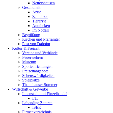
Nettershausen
Gesundheit
Ärzte
Zahnärzte
Tierärzte
Apotheken
Im Notfall
Begrüßung
Kirchen und Pfarrämter
Post von Dahoim
Kultur & Freizeit
Vereine und Verbände
Feuerwehren
Museum
Sporteinrichtungen
Freizeitangebote
Sehenswürdigkeiten
Spielplätze
Thannhauser Sommer
Wirtschaft & Gewerbe
Innenstadt und Einzelhandel
FIT
Lebendige Zentren
ISEK
Firmenverzeichnis