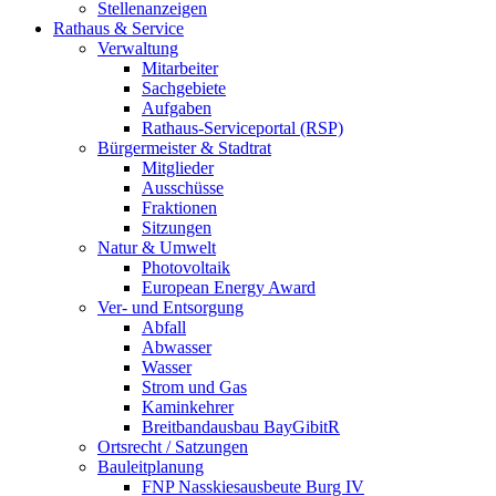
Stellenanzeigen
Rathaus & Service
Verwaltung
Mitarbeiter
Sachgebiete
Aufgaben
Rathaus-Serviceportal (RSP)
Bürgermeister & Stadtrat
Mitglieder
Ausschüsse
Fraktionen
Sitzungen
Natur & Umwelt
Photovoltaik
European Energy Award
Ver- und Entsorgung
Abfall
Abwasser
Wasser
Strom und Gas
Kaminkehrer
Breitbandausbau BayGibitR
Ortsrecht / Satzungen
Bauleitplanung
FNP Nasskiesausbeute Burg IV