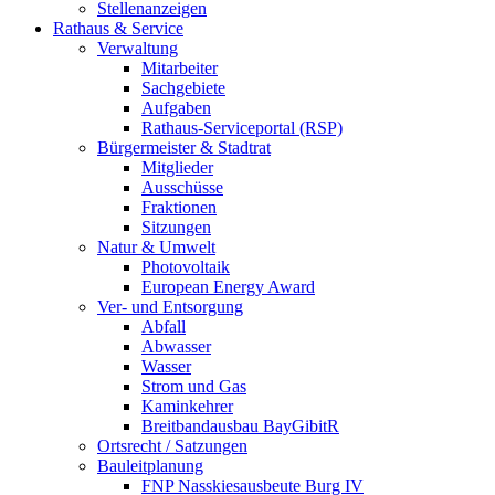
Stellenanzeigen
Rathaus & Service
Verwaltung
Mitarbeiter
Sachgebiete
Aufgaben
Rathaus-Serviceportal (RSP)
Bürgermeister & Stadtrat
Mitglieder
Ausschüsse
Fraktionen
Sitzungen
Natur & Umwelt
Photovoltaik
European Energy Award
Ver- und Entsorgung
Abfall
Abwasser
Wasser
Strom und Gas
Kaminkehrer
Breitbandausbau BayGibitR
Ortsrecht / Satzungen
Bauleitplanung
FNP Nasskiesausbeute Burg IV