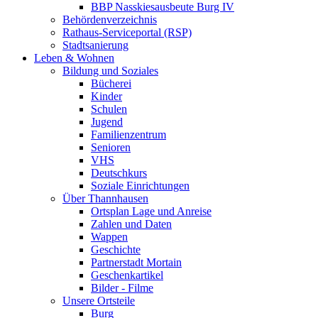
BBP Nasskiesausbeute Burg IV
Behördenverzeichnis
Rathaus-Serviceportal (RSP)
Stadtsanierung
Leben & Wohnen
Bildung und Soziales
Bücherei
Kinder
Schulen
Jugend
Familienzentrum
Senioren
VHS
Deutschkurs
Soziale Einrichtungen
Über Thannhausen
Ortsplan Lage und Anreise
Zahlen und Daten
Wappen
Geschichte
Partnerstadt Mortain
Geschenkartikel
Bilder - Filme
Unsere Ortsteile
Burg