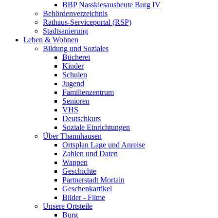
BBP Nasskiesausbeute Burg IV
Behördenverzeichnis
Rathaus-Serviceportal (RSP)
Stadtsanierung
Leben & Wohnen
Bildung und Soziales
Bücherei
Kinder
Schulen
Jugend
Familienzentrum
Senioren
VHS
Deutschkurs
Soziale Einrichtungen
Über Thannhausen
Ortsplan Lage und Anreise
Zahlen und Daten
Wappen
Geschichte
Partnerstadt Mortain
Geschenkartikel
Bilder - Filme
Unsere Ortsteile
Burg