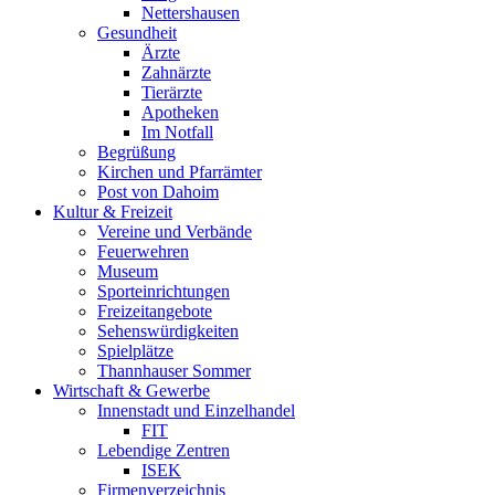
Nettershausen
Gesundheit
Ärzte
Zahnärzte
Tierärzte
Apotheken
Im Notfall
Begrüßung
Kirchen und Pfarrämter
Post von Dahoim
Kultur & Freizeit
Vereine und Verbände
Feuerwehren
Museum
Sporteinrichtungen
Freizeitangebote
Sehenswürdigkeiten
Spielplätze
Thannhauser Sommer
Wirtschaft & Gewerbe
Innenstadt und Einzelhandel
FIT
Lebendige Zentren
ISEK
Firmenverzeichnis