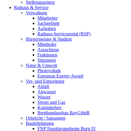
Stellenanzeigen
Rathaus & Service
Verwaltung
Mitarbeiter
Sachgebiete
Aufgaben
Rathaus-Serviceportal (RSP)
Bürgermeister & Stadtrat
Mitglieder
Ausschüsse
Fraktionen
Sitzungen
Natur & Umwelt
Photovoltaik
European Energy Award
Ver- und Entsorgung
Abfall
Abwasser
Wasser
Strom und Gas
Kaminkehrer
Breitbandausbau BayGibitR
Ortsrecht / Satzungen
Bauleitplanung
FNP Nasskiesausbeute Burg IV