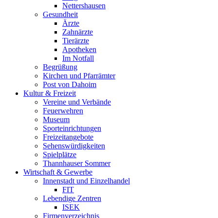
Nettershausen
Gesundheit
Ärzte
Zahnärzte
Tierärzte
Apotheken
Im Notfall
Begrüßung
Kirchen und Pfarrämter
Post von Dahoim
Kultur & Freizeit
Vereine und Verbände
Feuerwehren
Museum
Sporteinrichtungen
Freizeitangebote
Sehenswürdigkeiten
Spielplätze
Thannhauser Sommer
Wirtschaft & Gewerbe
Innenstadt und Einzelhandel
FIT
Lebendige Zentren
ISEK
Firmenverzeichnis