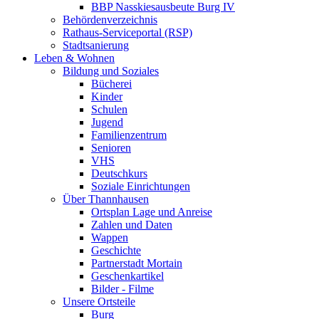
BBP Nasskiesausbeute Burg IV
Behördenverzeichnis
Rathaus-Serviceportal (RSP)
Stadtsanierung
Leben & Wohnen
Bildung und Soziales
Bücherei
Kinder
Schulen
Jugend
Familienzentrum
Senioren
VHS
Deutschkurs
Soziale Einrichtungen
Über Thannhausen
Ortsplan Lage und Anreise
Zahlen und Daten
Wappen
Geschichte
Partnerstadt Mortain
Geschenkartikel
Bilder - Filme
Unsere Ortsteile
Burg