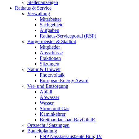
Stellenanzeigen
Rathaus & Service
Verwaltung
Mitarbeiter
Sachgebiete
Aufgaben
Rathaus-Serviceportal (RSP)
Bürgermeister & Stadtrat
Mitglieder
Ausschüsse
Fraktionen
Sitzungen
Natur & Umwelt
Photovoltaik
European Energy Award
Ver- und Entsorgung
Abfall
Abwasser
Wasser
Strom und Gas
Kaminkehrer
Breitbandausbau BayGibitR
Ortsrecht / Satzungen
Bauleitplanung
FNP Nasskiesausbeute Burg IV