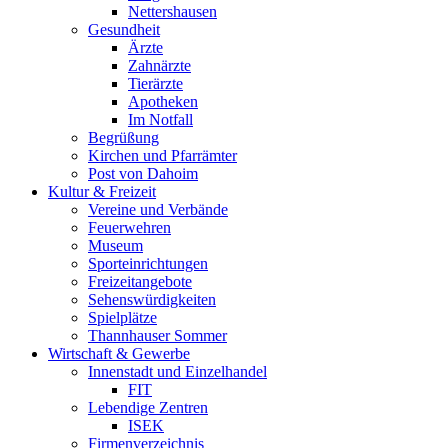
Nettershausen
Gesundheit
Ärzte
Zahnärzte
Tierärzte
Apotheken
Im Notfall
Begrüßung
Kirchen und Pfarrämter
Post von Dahoim
Kultur & Freizeit
Vereine und Verbände
Feuerwehren
Museum
Sporteinrichtungen
Freizeitangebote
Sehenswürdigkeiten
Spielplätze
Thannhauser Sommer
Wirtschaft & Gewerbe
Innenstadt und Einzelhandel
FIT
Lebendige Zentren
ISEK
Firmenverzeichnis