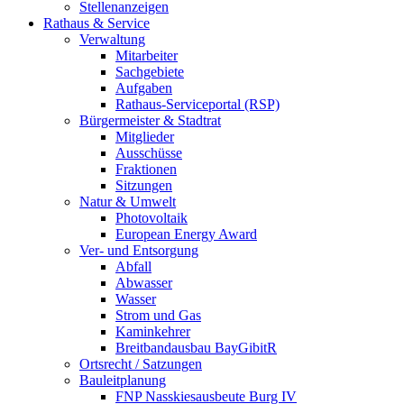
Stellenanzeigen
Rathaus & Service
Verwaltung
Mitarbeiter
Sachgebiete
Aufgaben
Rathaus-Serviceportal (RSP)
Bürgermeister & Stadtrat
Mitglieder
Ausschüsse
Fraktionen
Sitzungen
Natur & Umwelt
Photovoltaik
European Energy Award
Ver- und Entsorgung
Abfall
Abwasser
Wasser
Strom und Gas
Kaminkehrer
Breitbandausbau BayGibitR
Ortsrecht / Satzungen
Bauleitplanung
FNP Nasskiesausbeute Burg IV