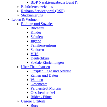
BBP Nasskiesausbeute Burg IV
Behördenverzeichnis
Rathaus-Serviceportal (RSP)
Stadtsanierung
Leben & Wohnen
Bildung und Soziales
Bücherei
Kinder
Schulen
Jugend
Familienzentrum
Senioren
VHS
Deutschkurs
Soziale Einrichtungen
Über Thannhausen
Ortsplan Lage und Anreise
Zahlen und Daten
Wappen
Geschichte
Partnerstadt Mortain
Geschenkartikel
Bilder - Filme
Unsere Ortsteile
Burg