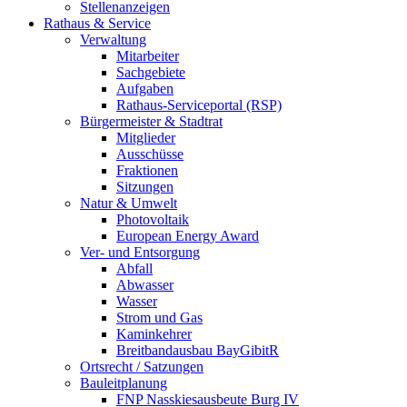
Stellenanzeigen
Rathaus & Service
Verwaltung
Mitarbeiter
Sachgebiete
Aufgaben
Rathaus-Serviceportal (RSP)
Bürgermeister & Stadtrat
Mitglieder
Ausschüsse
Fraktionen
Sitzungen
Natur & Umwelt
Photovoltaik
European Energy Award
Ver- und Entsorgung
Abfall
Abwasser
Wasser
Strom und Gas
Kaminkehrer
Breitbandausbau BayGibitR
Ortsrecht / Satzungen
Bauleitplanung
FNP Nasskiesausbeute Burg IV