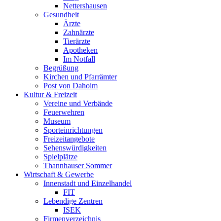
Nettershausen
Gesundheit
Ärzte
Zahnärzte
Tierärzte
Apotheken
Im Notfall
Begrüßung
Kirchen und Pfarrämter
Post von Dahoim
Kultur & Freizeit
Vereine und Verbände
Feuerwehren
Museum
Sporteinrichtungen
Freizeitangebote
Sehenswürdigkeiten
Spielplätze
Thannhauser Sommer
Wirtschaft & Gewerbe
Innenstadt und Einzelhandel
FIT
Lebendige Zentren
ISEK
Firmenverzeichnis