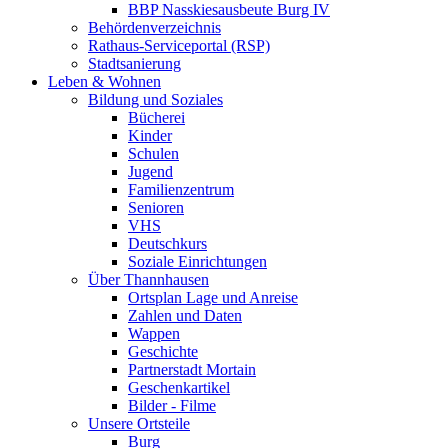
BBP Nasskiesausbeute Burg IV
Behördenverzeichnis
Rathaus-Serviceportal (RSP)
Stadtsanierung
Leben & Wohnen
Bildung und Soziales
Bücherei
Kinder
Schulen
Jugend
Familienzentrum
Senioren
VHS
Deutschkurs
Soziale Einrichtungen
Über Thannhausen
Ortsplan Lage und Anreise
Zahlen und Daten
Wappen
Geschichte
Partnerstadt Mortain
Geschenkartikel
Bilder - Filme
Unsere Ortsteile
Burg