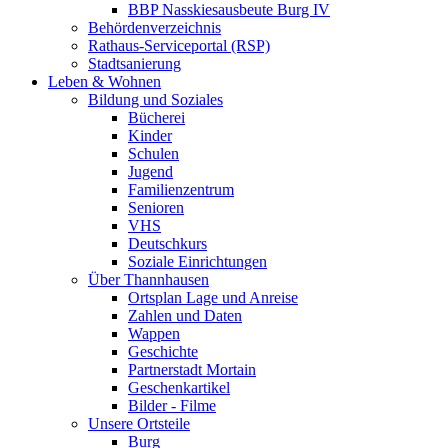
BBP Nasskiesausbeute Burg IV
Behördenverzeichnis
Rathaus-Serviceportal (RSP)
Stadtsanierung
Leben & Wohnen
Bildung und Soziales
Bücherei
Kinder
Schulen
Jugend
Familienzentrum
Senioren
VHS
Deutschkurs
Soziale Einrichtungen
Über Thannhausen
Ortsplan Lage und Anreise
Zahlen und Daten
Wappen
Geschichte
Partnerstadt Mortain
Geschenkartikel
Bilder - Filme
Unsere Ortsteile
Burg