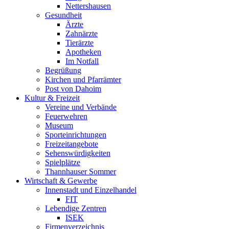
Nettershausen
Gesundheit
Ärzte
Zahnärzte
Tierärzte
Apotheken
Im Notfall
Begrüßung
Kirchen und Pfarrämter
Post von Dahoim
Kultur & Freizeit
Vereine und Verbände
Feuerwehren
Museum
Sporteinrichtungen
Freizeitangebote
Sehenswürdigkeiten
Spielplätze
Thannhauser Sommer
Wirtschaft & Gewerbe
Innenstadt und Einzelhandel
FIT
Lebendige Zentren
ISEK
Firmenverzeichnis