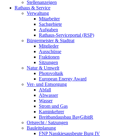
Stellenanzeigen
Rathaus & Service
Verwaltung
Mitarbeiter
Sachgebiete
Aufgaben
Rathaus-Serviceportal (RSP)
Bürgermeister & Stadtrat
Mitglieder
Ausschüsse
Fraktionen
Sitzungen
Natur & Umwelt
Photovoltaik
European Energy Award
Ver- und Entsorgung
Abfall
Abwasser
Wasser
Strom und Gas
Kaminkehrer
Breitbandausbau BayGibitR
Ortsrecht / Satzungen
Bauleitplanung
FNP Nasskiesausbeute Burg IV