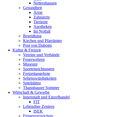
Nettershausen
Gesundheit
Ärzte
Zahnärzte
Tierärzte
Apotheken
Im Notfall
Begrüßung
Kirchen und Pfarrämter
Post von Dahoim
Kultur & Freizeit
Vereine und Verbände
Feuerwehren
Museum
Sporteinrichtungen
Freizeitangebote
Sehenswürdigkeiten
Spielplätze
Thannhauser Sommer
Wirtschaft & Gewerbe
Innenstadt und Einzelhandel
FIT
Lebendige Zentren
ISEK
Firmenverzeichnis