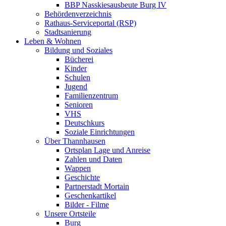
BBP Nasskiesausbeute Burg IV
Behördenverzeichnis
Rathaus-Serviceportal (RSP)
Stadtsanierung
Leben & Wohnen
Bildung und Soziales
Bücherei
Kinder
Schulen
Jugend
Familienzentrum
Senioren
VHS
Deutschkurs
Soziale Einrichtungen
Über Thannhausen
Ortsplan Lage und Anreise
Zahlen und Daten
Wappen
Geschichte
Partnerstadt Mortain
Geschenkartikel
Bilder - Filme
Unsere Ortsteile
Burg