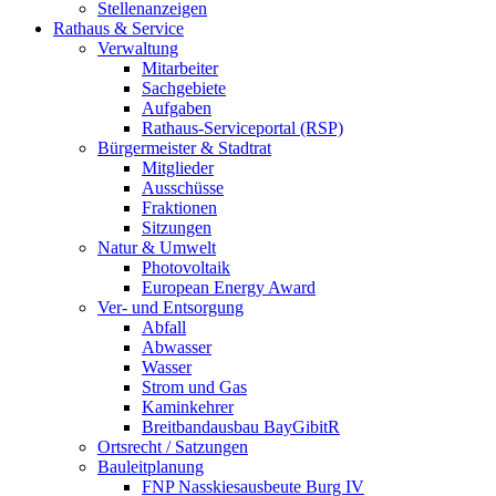
Stellenanzeigen
Rathaus & Service
Verwaltung
Mitarbeiter
Sachgebiete
Aufgaben
Rathaus-Serviceportal (RSP)
Bürgermeister & Stadtrat
Mitglieder
Ausschüsse
Fraktionen
Sitzungen
Natur & Umwelt
Photovoltaik
European Energy Award
Ver- und Entsorgung
Abfall
Abwasser
Wasser
Strom und Gas
Kaminkehrer
Breitbandausbau BayGibitR
Ortsrecht / Satzungen
Bauleitplanung
FNP Nasskiesausbeute Burg IV