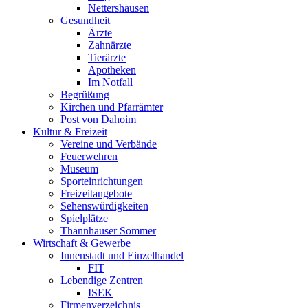
Nettershausen
Gesundheit
Ärzte
Zahnärzte
Tierärzte
Apotheken
Im Notfall
Begrüßung
Kirchen und Pfarrämter
Post von Dahoim
Kultur & Freizeit
Vereine und Verbände
Feuerwehren
Museum
Sporteinrichtungen
Freizeitangebote
Sehenswürdigkeiten
Spielplätze
Thannhauser Sommer
Wirtschaft & Gewerbe
Innenstadt und Einzelhandel
FIT
Lebendige Zentren
ISEK
Firmenverzeichnis