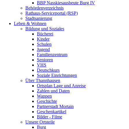
BBP Nasskiesausbeute Burg IV
Behördenverzeichnis
Rathaus-Serviceportal (RSP)
Stadtsanierung
Leben & Wohnen
Bildung und Soziales
Bücherei
Kinder
Schulen
Jugend
Familienzentrum
Senioren
VHS
Deutschkurs
Soziale Einrichtungen
Über Thannhausen
Ortsplan Lage und Anreise
Zahlen und Daten
Wappen
Geschichte
Partnerstadt Mortain
Geschenkartikel
Bilder - Filme
Unsere Ortsteile
Burg