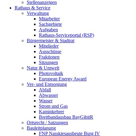
Stellenanzeigen
Rathaus & Service
Verwaltung
Mitarbeiter
Sachgebiete
Aufgaben
Rathaus-Serviceportal (RSP)
Bürgermeister & Stadtrat
Mitglieder
Ausschüsse
Fraktionen
Sitzungen
Natur & Umwelt
Photovoltaik
European Energy Award
Ver- und Entsorgung
Abfall
Abwasser
Wasser
Strom und Gas
Kaminkehrer
Breitbandausbau BayGibitR
Ortsrecht / Satzungen
Bauleitplanung
FNP Nasskiesausbeute Burg IV