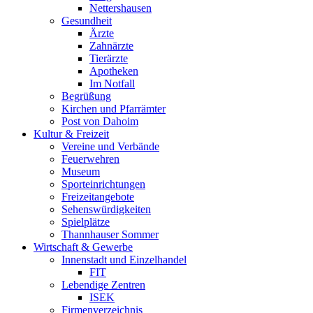
Nettershausen
Gesundheit
Ärzte
Zahnärzte
Tierärzte
Apotheken
Im Notfall
Begrüßung
Kirchen und Pfarrämter
Post von Dahoim
Kultur & Freizeit
Vereine und Verbände
Feuerwehren
Museum
Sporteinrichtungen
Freizeitangebote
Sehenswürdigkeiten
Spielplätze
Thannhauser Sommer
Wirtschaft & Gewerbe
Innenstadt und Einzelhandel
FIT
Lebendige Zentren
ISEK
Firmenverzeichnis