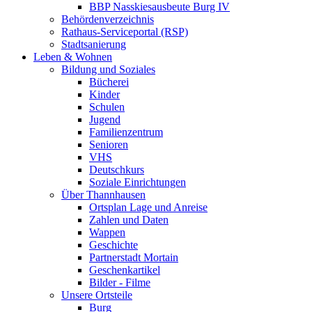
BBP Nasskiesausbeute Burg IV
Behördenverzeichnis
Rathaus-Serviceportal (RSP)
Stadtsanierung
Leben & Wohnen
Bildung und Soziales
Bücherei
Kinder
Schulen
Jugend
Familienzentrum
Senioren
VHS
Deutschkurs
Soziale Einrichtungen
Über Thannhausen
Ortsplan Lage und Anreise
Zahlen und Daten
Wappen
Geschichte
Partnerstadt Mortain
Geschenkartikel
Bilder - Filme
Unsere Ortsteile
Burg