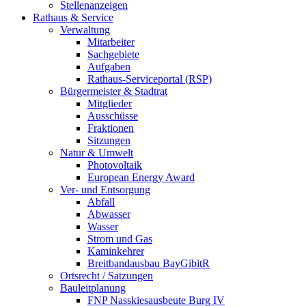
Stellenanzeigen
Rathaus & Service
Verwaltung
Mitarbeiter
Sachgebiete
Aufgaben
Rathaus-Serviceportal (RSP)
Bürgermeister & Stadtrat
Mitglieder
Ausschüsse
Fraktionen
Sitzungen
Natur & Umwelt
Photovoltaik
European Energy Award
Ver- und Entsorgung
Abfall
Abwasser
Wasser
Strom und Gas
Kaminkehrer
Breitbandausbau BayGibitR
Ortsrecht / Satzungen
Bauleitplanung
FNP Nasskiesausbeute Burg IV