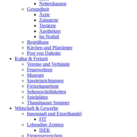
Nettershausen
Gesundheit
Ärzte
Zahnärzte
Tierärzte
Apotheken
Im Notfall
Begrüßung
Kirchen und Pfarrämter
Post von Dahoim
Kultur & Freizeit
Vereine und Verbände
Feuerwehren
Museum
Sporteinrichtungen
Freizeitangebote
Sehenswürdigkeiten
Spielplätze
Thannhauser Sommer
Wirtschaft & Gewerbe
Innenstadt und Einzelhandel
FIT
Lebendige Zentren
ISEK
Firmenverzeichnis