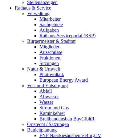
Stellenanzeigen
Rathaus & Service
Verwaltung
Mitarbeiter
Sachgebiete
Aufgaben
Rathaus-Serviceportal (RSP)
Bürgermeister & Stadtrat
Mitglieder
Ausschüsse
Fraktionen
Sitzungen
Natur & Umwelt
Photovoltaik
European Energy Award
Ver- und Entsorgung
Abfall
Abwasser
Wasser
Strom und Gas
Kaminkehrer
Breitbandausbau BayGibitR
Ortsrecht / Satzungen
Bauleitplanung
FNP Nasskiesausbeute Burg IV