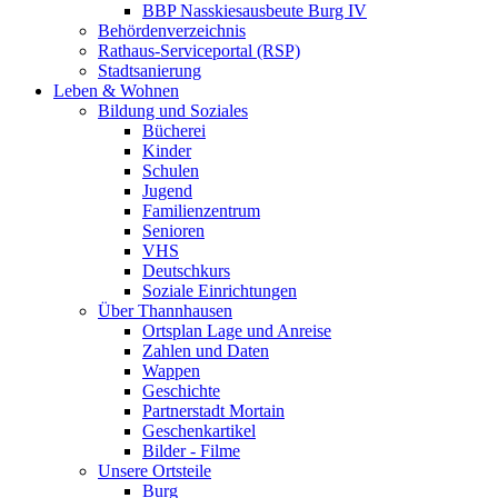
BBP Nasskiesausbeute Burg IV
Behördenverzeichnis
Rathaus-Serviceportal (RSP)
Stadtsanierung
Leben & Wohnen
Bildung und Soziales
Bücherei
Kinder
Schulen
Jugend
Familienzentrum
Senioren
VHS
Deutschkurs
Soziale Einrichtungen
Über Thannhausen
Ortsplan Lage und Anreise
Zahlen und Daten
Wappen
Geschichte
Partnerstadt Mortain
Geschenkartikel
Bilder - Filme
Unsere Ortsteile
Burg