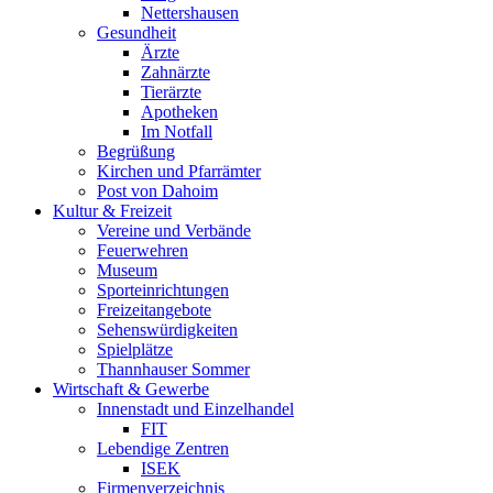
Nettershausen
Gesundheit
Ärzte
Zahnärzte
Tierärzte
Apotheken
Im Notfall
Begrüßung
Kirchen und Pfarrämter
Post von Dahoim
Kultur & Freizeit
Vereine und Verbände
Feuerwehren
Museum
Sporteinrichtungen
Freizeitangebote
Sehenswürdigkeiten
Spielplätze
Thannhauser Sommer
Wirtschaft & Gewerbe
Innenstadt und Einzelhandel
FIT
Lebendige Zentren
ISEK
Firmenverzeichnis