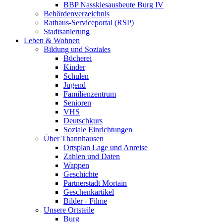
BBP Nasskiesausbeute Burg IV
Behördenverzeichnis
Rathaus-Serviceportal (RSP)
Stadtsanierung
Leben & Wohnen
Bildung und Soziales
Bücherei
Kinder
Schulen
Jugend
Familienzentrum
Senioren
VHS
Deutschkurs
Soziale Einrichtungen
Über Thannhausen
Ortsplan Lage und Anreise
Zahlen und Daten
Wappen
Geschichte
Partnerstadt Mortain
Geschenkartikel
Bilder - Filme
Unsere Ortsteile
Burg