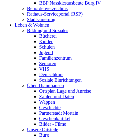
BBP Nasskiesausbeute Burg IV
Behördenverzeichnis
Rathaus-Serviceportal (RSP)
Stadtsanierung
Leben & Wohnen
Bildung und Soziales
Bücherei
Kinder
Schulen
Jugend
Familienzentrum
Senioren
VHS
Deutschkurs
Soziale Einrichtungen
Über Thannhausen
Ortsplan Lage und Anreise
Zahlen und Daten
Wappen
Geschichte
Partnerstadt Mortain
Geschenkartikel
Bilder - Filme
Unsere Ortsteile
Burg