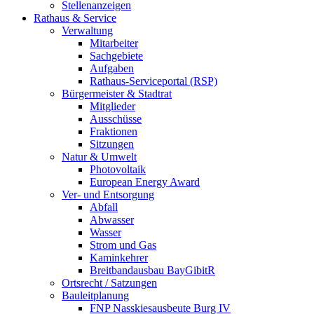
Stellenanzeigen
Rathaus & Service
Verwaltung
Mitarbeiter
Sachgebiete
Aufgaben
Rathaus-Serviceportal (RSP)
Bürgermeister & Stadtrat
Mitglieder
Ausschüsse
Fraktionen
Sitzungen
Natur & Umwelt
Photovoltaik
European Energy Award
Ver- und Entsorgung
Abfall
Abwasser
Wasser
Strom und Gas
Kaminkehrer
Breitbandausbau BayGibitR
Ortsrecht / Satzungen
Bauleitplanung
FNP Nasskiesausbeute Burg IV