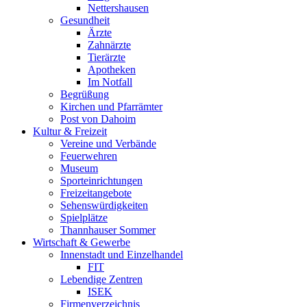
Nettershausen
Gesundheit
Ärzte
Zahnärzte
Tierärzte
Apotheken
Im Notfall
Begrüßung
Kirchen und Pfarrämter
Post von Dahoim
Kultur & Freizeit
Vereine und Verbände
Feuerwehren
Museum
Sporteinrichtungen
Freizeitangebote
Sehenswürdigkeiten
Spielplätze
Thannhauser Sommer
Wirtschaft & Gewerbe
Innenstadt und Einzelhandel
FIT
Lebendige Zentren
ISEK
Firmenverzeichnis