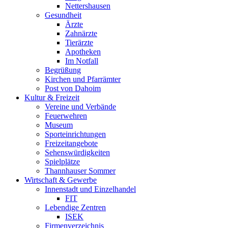
Nettershausen
Gesundheit
Ärzte
Zahnärzte
Tierärzte
Apotheken
Im Notfall
Begrüßung
Kirchen und Pfarrämter
Post von Dahoim
Kultur & Freizeit
Vereine und Verbände
Feuerwehren
Museum
Sporteinrichtungen
Freizeitangebote
Sehenswürdigkeiten
Spielplätze
Thannhauser Sommer
Wirtschaft & Gewerbe
Innenstadt und Einzelhandel
FIT
Lebendige Zentren
ISEK
Firmenverzeichnis