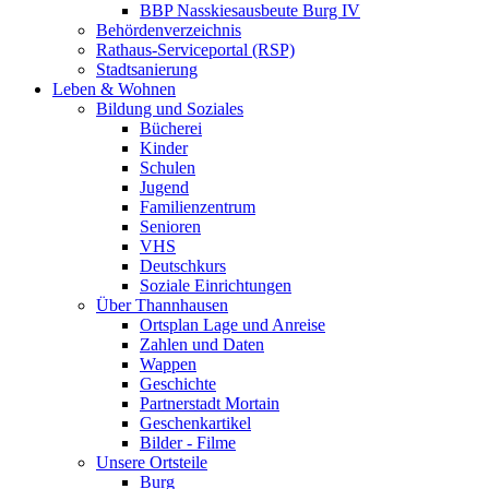
BBP Nasskiesausbeute Burg IV
Behördenverzeichnis
Rathaus-Serviceportal (RSP)
Stadtsanierung
Leben & Wohnen
Bildung und Soziales
Bücherei
Kinder
Schulen
Jugend
Familienzentrum
Senioren
VHS
Deutschkurs
Soziale Einrichtungen
Über Thannhausen
Ortsplan Lage und Anreise
Zahlen und Daten
Wappen
Geschichte
Partnerstadt Mortain
Geschenkartikel
Bilder - Filme
Unsere Ortsteile
Burg