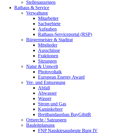
Stellenanzeigen
Rathaus & Service
Verwaltung
Mitarbeiter
Sachgebiete
Aufgaben
Rathaus-Serviceportal (RSP)
Bürgermeister & Stadtrat
Mitglieder
Ausschüsse
Fraktionen
Sitzungen
Natur & Umwelt
Photovoltaik
European Energy Award
Ver- und Entsorgung
Abfall
Abwasser
Wasser
Strom und Gas
Kaminkehrer
Breitbandausbau BayGibitR
Ortsrecht / Satzungen
Bauleitplanung
FNP Nasskiesausbeute Burg IV