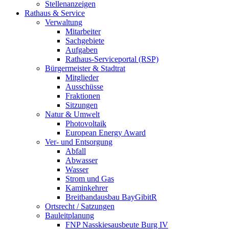
Stellenanzeigen
Rathaus & Service
Verwaltung
Mitarbeiter
Sachgebiete
Aufgaben
Rathaus-Serviceportal (RSP)
Bürgermeister & Stadtrat
Mitglieder
Ausschüsse
Fraktionen
Sitzungen
Natur & Umwelt
Photovoltaik
European Energy Award
Ver- und Entsorgung
Abfall
Abwasser
Wasser
Strom und Gas
Kaminkehrer
Breitbandausbau BayGibitR
Ortsrecht / Satzungen
Bauleitplanung
FNP Nasskiesausbeute Burg IV