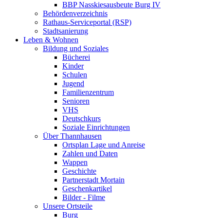
BBP Nasskiesausbeute Burg IV
Behördenverzeichnis
Rathaus-Serviceportal (RSP)
Stadtsanierung
Leben & Wohnen
Bildung und Soziales
Bücherei
Kinder
Schulen
Jugend
Familienzentrum
Senioren
VHS
Deutschkurs
Soziale Einrichtungen
Über Thannhausen
Ortsplan Lage und Anreise
Zahlen und Daten
Wappen
Geschichte
Partnerstadt Mortain
Geschenkartikel
Bilder - Filme
Unsere Ortsteile
Burg