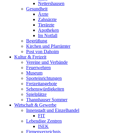
Nettershausen
Gesundheit
Ärzte
Zahnärzte
Tierärzte
Apotheken
Im Notfall
Begrüßung
Kirchen und Pfarrämter
Post von Dahoim
Kultur & Freizeit
Vereine und Verbände
Feuerwehren
Museum
Sporteinrichtungen
Freizeitangebote
Sehenswürdigkeiten
Spielplätze
Thannhauser Sommer
Wirtschaft & Gewerbe
Innenstadt und Einzelhandel
FIT
Lebendige Zentren
ISEK
Firmenverzeichnis