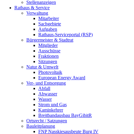
Stellenanzeigen
Rathaus & Service
Verwaltung
Mitarbeiter
Sachgebiete
Aufgaben
Rathaus-Serviceportal (RSP)
Bürgermeister & Stadtrat
Mitglieder
Ausschüsse
Fraktionen
Sitzungen
Natur & Umwelt
Photovoltaik
European Energy Award
Ver- und Entsorgung
Abfall
Abwasser
Wasser
Strom und Gas
Kaminkehrer
Breitbandausbau BayGibitR
Ortsrecht / Satzungen
Bauleitplanung
FNP Nasskiesausbeute Burg IV