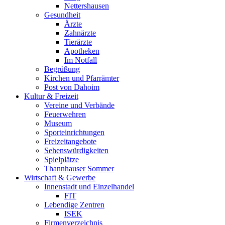
Nettershausen
Gesundheit
Ärzte
Zahnärzte
Tierärzte
Apotheken
Im Notfall
Begrüßung
Kirchen und Pfarrämter
Post von Dahoim
Kultur & Freizeit
Vereine und Verbände
Feuerwehren
Museum
Sporteinrichtungen
Freizeitangebote
Sehenswürdigkeiten
Spielplätze
Thannhauser Sommer
Wirtschaft & Gewerbe
Innenstadt und Einzelhandel
FIT
Lebendige Zentren
ISEK
Firmenverzeichnis