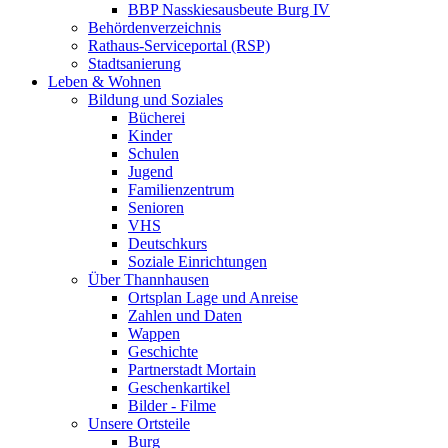
BBP Nasskiesausbeute Burg IV
Behördenverzeichnis
Rathaus-Serviceportal (RSP)
Stadtsanierung
Leben & Wohnen
Bildung und Soziales
Bücherei
Kinder
Schulen
Jugend
Familienzentrum
Senioren
VHS
Deutschkurs
Soziale Einrichtungen
Über Thannhausen
Ortsplan Lage und Anreise
Zahlen und Daten
Wappen
Geschichte
Partnerstadt Mortain
Geschenkartikel
Bilder - Filme
Unsere Ortsteile
Burg