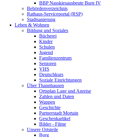
BBP Nasskiesausbeute Burg IV
Behördenverzeichnis
Rathaus-Serviceportal (RSP)
Stadtsanierung
Leben & Wohnen
Bildung und Soziales
Bücherei
Kinder
Schulen
Jugend
Familienzentrum
Senioren
VHS
Deutschkurs
Soziale Einrichtungen
Über Thannhausen
Ortsplan Lage und Anreise
Zahlen und Daten
Wappen
Geschichte
Partnerstadt Mortain
Geschenkartikel
Bilder - Filme
Unsere Ortsteile
Burg