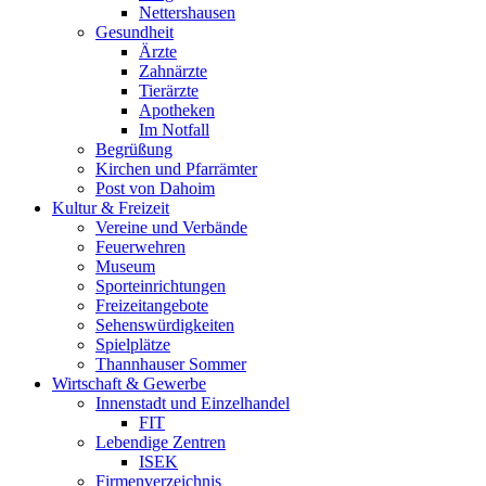
Nettershausen
Gesundheit
Ärzte
Zahnärzte
Tierärzte
Apotheken
Im Notfall
Begrüßung
Kirchen und Pfarrämter
Post von Dahoim
Kultur & Freizeit
Vereine und Verbände
Feuerwehren
Museum
Sporteinrichtungen
Freizeitangebote
Sehenswürdigkeiten
Spielplätze
Thannhauser Sommer
Wirtschaft & Gewerbe
Innenstadt und Einzelhandel
FIT
Lebendige Zentren
ISEK
Firmenverzeichnis