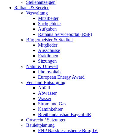
Stellenanzeigen
Rathaus & Service
Verwaltung
Mitarbeiter
Sachgebiete
Aufgaben
Rathaus-Serviceportal (RSP)
Bürgermeister & Stadtrat
Mitglieder
Ausschüsse
Fraktionen
Sitzungen
Natur & Umwelt
Photovoltaik
European Energy Award
Ver- und Entsorgung
Abfall
Abwasser
Wasser
Strom und Gas
Kaminkehrer
Breitbandausbau BayGibitR
Ortsrecht / Satzungen
Bauleitplanung
FNP Nasskiesausbeute Burg IV