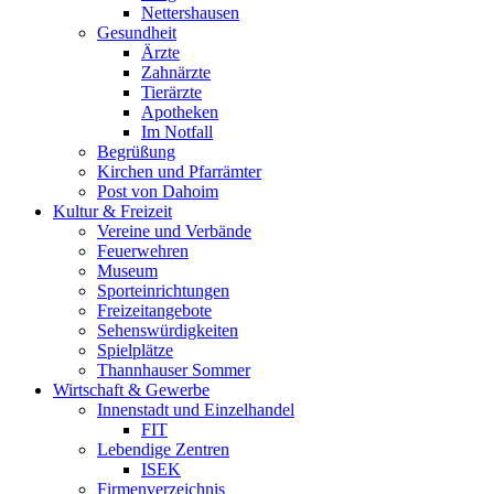
Nettershausen
Gesundheit
Ärzte
Zahnärzte
Tierärzte
Apotheken
Im Notfall
Begrüßung
Kirchen und Pfarrämter
Post von Dahoim
Kultur & Freizeit
Vereine und Verbände
Feuerwehren
Museum
Sporteinrichtungen
Freizeitangebote
Sehenswürdigkeiten
Spielplätze
Thannhauser Sommer
Wirtschaft & Gewerbe
Innenstadt und Einzelhandel
FIT
Lebendige Zentren
ISEK
Firmenverzeichnis