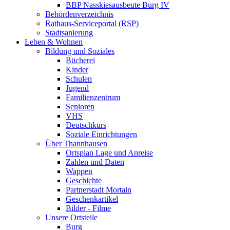
BBP Nasskiesausbeute Burg IV
Behördenverzeichnis
Rathaus-Serviceportal (RSP)
Stadtsanierung
Leben & Wohnen
Bildung und Soziales
Bücherei
Kinder
Schulen
Jugend
Familienzentrum
Senioren
VHS
Deutschkurs
Soziale Einrichtungen
Über Thannhausen
Ortsplan Lage und Anreise
Zahlen und Daten
Wappen
Geschichte
Partnerstadt Mortain
Geschenkartikel
Bilder - Filme
Unsere Ortsteile
Burg