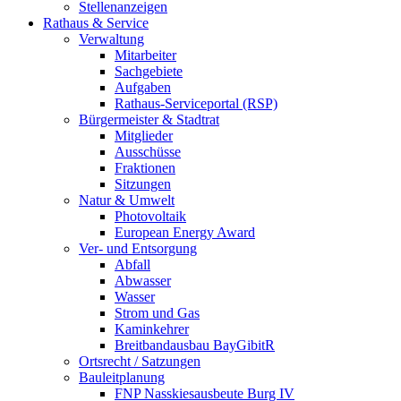
Stellenanzeigen
Rathaus & Service
Verwaltung
Mitarbeiter
Sachgebiete
Aufgaben
Rathaus-Serviceportal (RSP)
Bürgermeister & Stadtrat
Mitglieder
Ausschüsse
Fraktionen
Sitzungen
Natur & Umwelt
Photovoltaik
European Energy Award
Ver- und Entsorgung
Abfall
Abwasser
Wasser
Strom und Gas
Kaminkehrer
Breitbandausbau BayGibitR
Ortsrecht / Satzungen
Bauleitplanung
FNP Nasskiesausbeute Burg IV