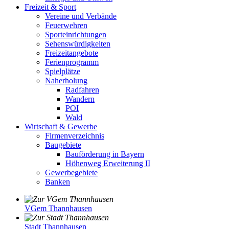
Freizeit & Sport
Vereine und Verbände
Feuerwehren
Sporteinrichtungen
Sehenswürdigkeiten
Freizeitangebote
Ferienprogramm
Spielplätze
Naherholung
Radfahren
Wandern
POI
Wald
Wirtschaft & Gewerbe
Firmenverzeichnis
Baugebiete
Bauförderung in Bayern
Höhenweg Erweiterung II
Gewerbegebiete
Banken
VGem Thannhausen
Stadt Thannhausen