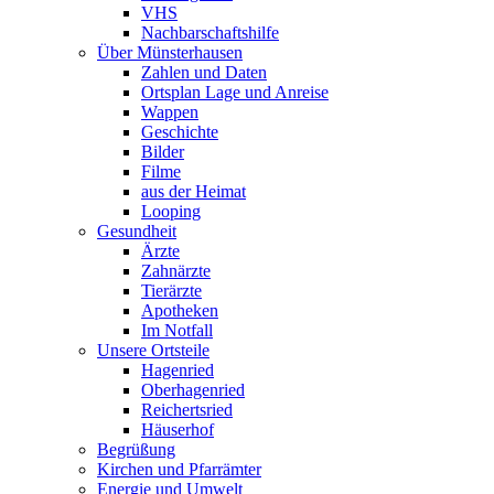
VHS
Nachbarschaftshilfe
Über Münsterhausen
Zahlen und Daten
Ortsplan Lage und Anreise
Wappen
Geschichte
Bilder
Filme
aus der Heimat
Looping
Gesundheit
Ärzte
Zahnärzte
Tierärzte
Apotheken
Im Notfall
Unsere Ortsteile
Hagenried
Oberhagenried
Reichertsried
Häuserhof
Begrüßung
Kirchen und Pfarrämter
Energie und Umwelt