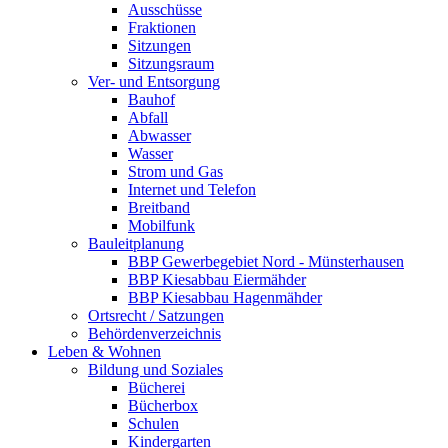
Ausschüsse
Fraktionen
Sitzungen
Sitzungsraum
Ver- und Entsorgung
Bauhof
Abfall
Abwasser
Wasser
Strom und Gas
Internet und Telefon
Breitband
Mobilfunk
Bauleitplanung
BBP Gewerbegebiet Nord - Münsterhausen
BBP Kiesabbau Eiermähder
BBP Kiesabbau Hagenmähder
Ortsrecht / Satzungen
Behördenverzeichnis
Leben & Wohnen
Bildung und Soziales
Bücherei
Bücherbox
Schulen
Kindergarten