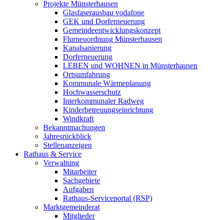
Projekte Münsterhausen
Glasfaserausbau vodafone
GEK und Dorferneuerung
Gemeindeentwicklungskonzept
Flurneuordnung Münsterhausen
Kanalsanierung
Dorferneuerung
LEBEN und WOHNEN in Münsterhausen
Ortsumfahrung
Kommunale Wärmeplanung
Hochwasserschutz
Interkommunaler Radweg
Kinderbetreuungseinrichtung
Windkraft
Bekanntmachungen
Jahresrückblick
Stellenanzeigen
Rathaus & Service
Verwaltung
Mitarbeiter
Sachgebiete
Aufgaben
Rathaus-Serviceportal (RSP)
Marktgemeinderat
Mitglieder