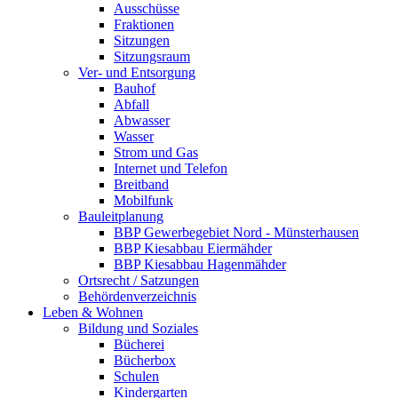
Ausschüsse
Fraktionen
Sitzungen
Sitzungsraum
Ver- und Entsorgung
Bauhof
Abfall
Abwasser
Wasser
Strom und Gas
Internet und Telefon
Breitband
Mobilfunk
Bauleitplanung
BBP Gewerbegebiet Nord - Münsterhausen
BBP Kiesabbau Eiermähder
BBP Kiesabbau Hagenmähder
Ortsrecht / Satzungen
Behördenverzeichnis
Leben & Wohnen
Bildung und Soziales
Bücherei
Bücherbox
Schulen
Kindergarten