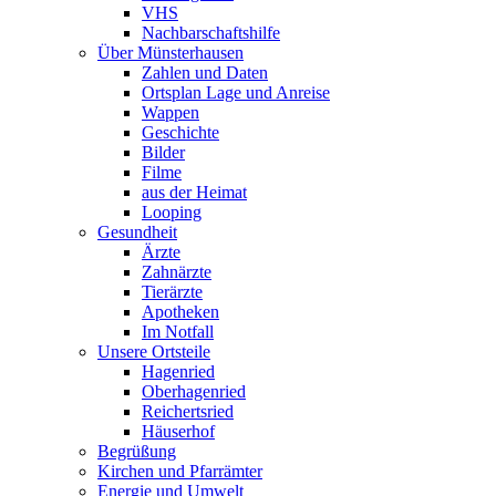
VHS
Nachbarschaftshilfe
Über Münsterhausen
Zahlen und Daten
Ortsplan Lage und Anreise
Wappen
Geschichte
Bilder
Filme
aus der Heimat
Looping
Gesundheit
Ärzte
Zahnärzte
Tierärzte
Apotheken
Im Notfall
Unsere Ortsteile
Hagenried
Oberhagenried
Reichertsried
Häuserhof
Begrüßung
Kirchen und Pfarrämter
Energie und Umwelt