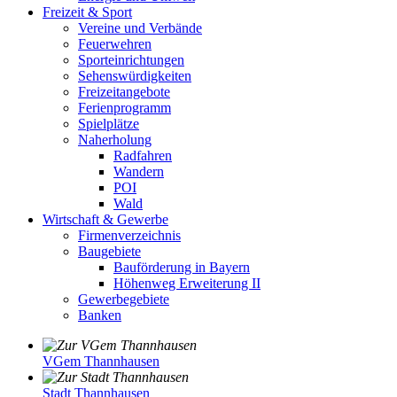
Freizeit & Sport
Vereine und Verbände
Feuerwehren
Sporteinrichtungen
Sehenswürdigkeiten
Freizeitangebote
Ferienprogramm
Spielplätze
Naherholung
Radfahren
Wandern
POI
Wald
Wirtschaft & Gewerbe
Firmenverzeichnis
Baugebiete
Bauförderung in Bayern
Höhenweg Erweiterung II
Gewerbegebiete
Banken
VGem Thannhausen
Stadt Thannhausen