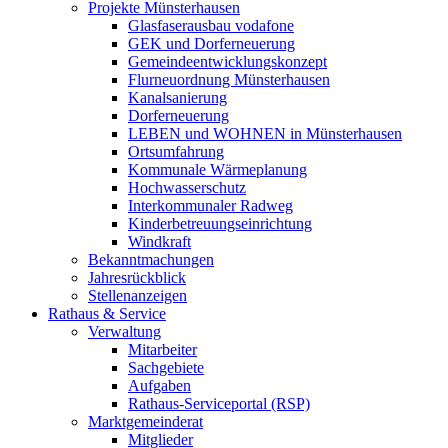
Projekte Münsterhausen
Glasfaserausbau vodafone
GEK und Dorferneuerung
Gemeindeentwicklungskonzept
Flurneuordnung Münsterhausen
Kanalsanierung
Dorferneuerung
LEBEN und WOHNEN in Münsterhausen
Ortsumfahrung
Kommunale Wärmeplanung
Hochwasserschutz
Interkommunaler Radweg
Kinderbetreuungseinrichtung
Windkraft
Bekanntmachungen
Jahresrückblick
Stellenanzeigen
Rathaus & Service
Verwaltung
Mitarbeiter
Sachgebiete
Aufgaben
Rathaus-Serviceportal (RSP)
Marktgemeinderat
Mitglieder