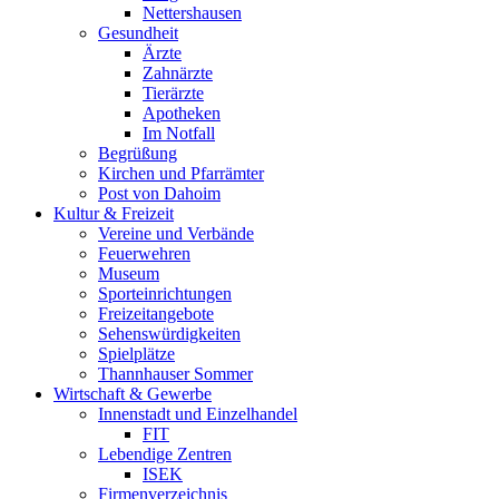
Nettershausen
Gesundheit
Ärzte
Zahnärzte
Tierärzte
Apotheken
Im Notfall
Begrüßung
Kirchen und Pfarrämter
Post von Dahoim
Kultur & Freizeit
Vereine und Verbände
Feuerwehren
Museum
Sporteinrichtungen
Freizeitangebote
Sehenswürdigkeiten
Spielplätze
Thannhauser Sommer
Wirtschaft & Gewerbe
Innenstadt und Einzelhandel
FIT
Lebendige Zentren
ISEK
Firmenverzeichnis