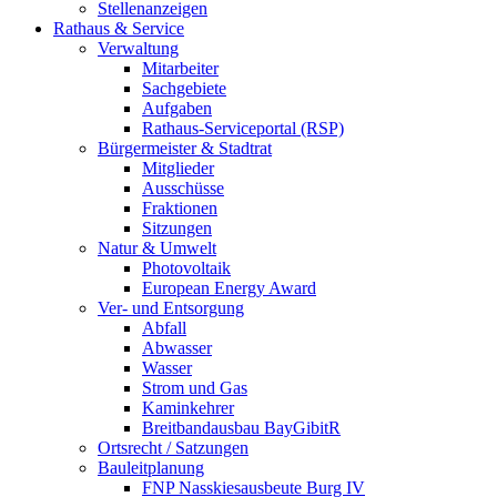
Stellenanzeigen
Rathaus & Service
Verwaltung
Mitarbeiter
Sachgebiete
Aufgaben
Rathaus-Serviceportal (RSP)
Bürgermeister & Stadtrat
Mitglieder
Ausschüsse
Fraktionen
Sitzungen
Natur & Umwelt
Photovoltaik
European Energy Award
Ver- und Entsorgung
Abfall
Abwasser
Wasser
Strom und Gas
Kaminkehrer
Breitbandausbau BayGibitR
Ortsrecht / Satzungen
Bauleitplanung
FNP Nasskiesausbeute Burg IV