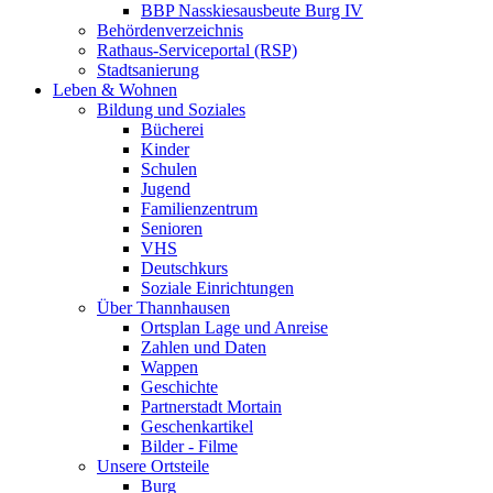
BBP Nasskiesausbeute Burg IV
Behördenverzeichnis
Rathaus-Serviceportal (RSP)
Stadtsanierung
Leben & Wohnen
Bildung und Soziales
Bücherei
Kinder
Schulen
Jugend
Familienzentrum
Senioren
VHS
Deutschkurs
Soziale Einrichtungen
Über Thannhausen
Ortsplan Lage und Anreise
Zahlen und Daten
Wappen
Geschichte
Partnerstadt Mortain
Geschenkartikel
Bilder - Filme
Unsere Ortsteile
Burg