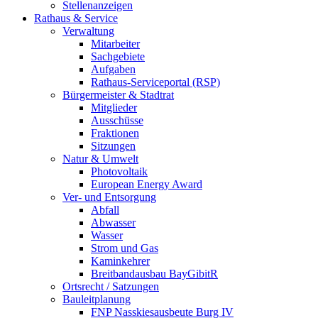
Stellenanzeigen
Rathaus & Service
Verwaltung
Mitarbeiter
Sachgebiete
Aufgaben
Rathaus-Serviceportal (RSP)
Bürgermeister & Stadtrat
Mitglieder
Ausschüsse
Fraktionen
Sitzungen
Natur & Umwelt
Photovoltaik
European Energy Award
Ver- und Entsorgung
Abfall
Abwasser
Wasser
Strom und Gas
Kaminkehrer
Breitbandausbau BayGibitR
Ortsrecht / Satzungen
Bauleitplanung
FNP Nasskiesausbeute Burg IV