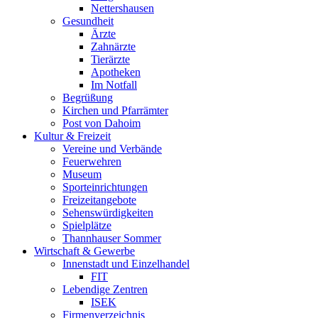
Nettershausen
Gesundheit
Ärzte
Zahnärzte
Tierärzte
Apotheken
Im Notfall
Begrüßung
Kirchen und Pfarrämter
Post von Dahoim
Kultur & Freizeit
Vereine und Verbände
Feuerwehren
Museum
Sporteinrichtungen
Freizeitangebote
Sehenswürdigkeiten
Spielplätze
Thannhauser Sommer
Wirtschaft & Gewerbe
Innenstadt und Einzelhandel
FIT
Lebendige Zentren
ISEK
Firmenverzeichnis