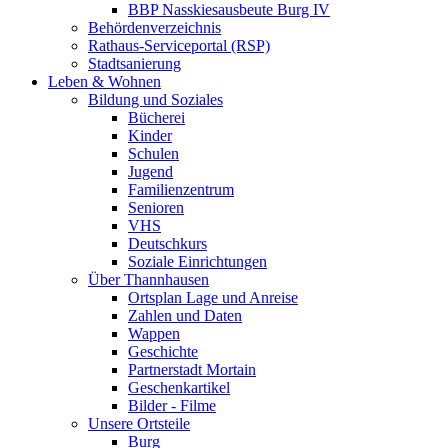
BBP Nasskiesausbeute Burg IV
Behördenverzeichnis
Rathaus-Serviceportal (RSP)
Stadtsanierung
Leben & Wohnen
Bildung und Soziales
Bücherei
Kinder
Schulen
Jugend
Familienzentrum
Senioren
VHS
Deutschkurs
Soziale Einrichtungen
Über Thannhausen
Ortsplan Lage und Anreise
Zahlen und Daten
Wappen
Geschichte
Partnerstadt Mortain
Geschenkartikel
Bilder - Filme
Unsere Ortsteile
Burg