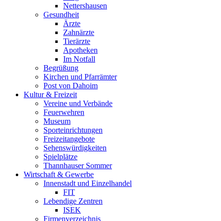
Nettershausen
Gesundheit
Ärzte
Zahnärzte
Tierärzte
Apotheken
Im Notfall
Begrüßung
Kirchen und Pfarrämter
Post von Dahoim
Kultur & Freizeit
Vereine und Verbände
Feuerwehren
Museum
Sporteinrichtungen
Freizeitangebote
Sehenswürdigkeiten
Spielplätze
Thannhauser Sommer
Wirtschaft & Gewerbe
Innenstadt und Einzelhandel
FIT
Lebendige Zentren
ISEK
Firmenverzeichnis