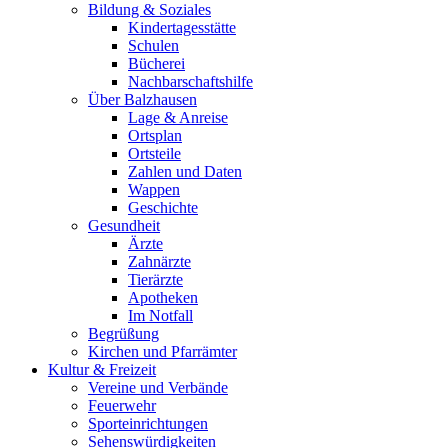
Bildung & Soziales
Kindertagesstätte
Schulen
Bücherei
Nachbarschaftshilfe
Über Balzhausen
Lage & Anreise
Ortsplan
Ortsteile
Zahlen und Daten
Wappen
Geschichte
Gesundheit
Ärzte
Zahnärzte
Tierärzte
Apotheken
Im Notfall
Begrüßung
Kirchen und Pfarrämter
Kultur & Freizeit
Vereine und Verbände
Feuerwehr
Sporteinrichtungen
Sehenswürdigkeiten