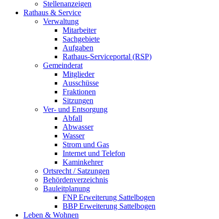
Stellenanzeigen
Rathaus & Service
Verwaltung
Mitarbeiter
Sachgebiete
Aufgaben
Rathaus-Serviceportal (RSP)
Gemeinderat
Mitglieder
Ausschüsse
Fraktionen
Sitzungen
Ver- und Entsorgung
Abfall
Abwasser
Wasser
Strom und Gas
Internet und Telefon
Kaminkehrer
Ortsrecht / Satzungen
Behördenverzeichnis
Bauleitplanung
FNP Erweiterung Sattelbogen
BBP Erweiterung Sattelbogen
Leben & Wohnen