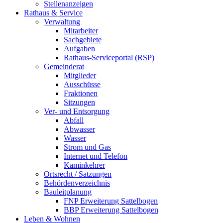
Stellenanzeigen
Rathaus & Service
Verwaltung
Mitarbeiter
Sachgebiete
Aufgaben
Rathaus-Serviceportal (RSP)
Gemeinderat
Mitglieder
Ausschüsse
Fraktionen
Sitzungen
Ver- und Entsorgung
Abfall
Abwasser
Wasser
Strom und Gas
Internet und Telefon
Kaminkehrer
Ortsrecht / Satzungen
Behördenverzeichnis
Bauleitplanung
FNP Erweiterung Sattelbogen
BBP Erweiterung Sattelbogen
Leben & Wohnen