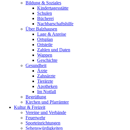
Bildung & Soziales
Kindertagesstätte
Schulen
Bücherei
Nachbarschaftshilfe
Über Balzhausen
Lage & Anreise
Ortsplan
Ortsteile
Zahlen und Daten
Wappen
Geschichte
Gesundheit
Ärzte
Zahnärzte
Tierärzte
Apotheken
Im Notfall
Begrüßung
Kirchen und Pfarrämter
Kultur & Freizeit
Vereine und Verbände
Feuerwehr
Sporteinrichtungen
Sehenswürdigkeiten