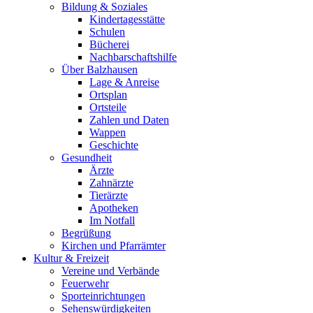
Bildung & Soziales
Kindertagesstätte
Schulen
Bücherei
Nachbarschaftshilfe
Über Balzhausen
Lage & Anreise
Ortsplan
Ortsteile
Zahlen und Daten
Wappen
Geschichte
Gesundheit
Ärzte
Zahnärzte
Tierärzte
Apotheken
Im Notfall
Begrüßung
Kirchen und Pfarrämter
Kultur & Freizeit
Vereine und Verbände
Feuerwehr
Sporteinrichtungen
Sehenswürdigkeiten