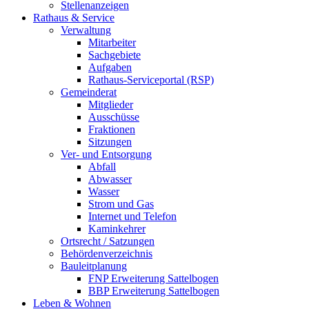
Stellenanzeigen
Rathaus & Service
Verwaltung
Mitarbeiter
Sachgebiete
Aufgaben
Rathaus-Serviceportal (RSP)
Gemeinderat
Mitglieder
Ausschüsse
Fraktionen
Sitzungen
Ver- und Entsorgung
Abfall
Abwasser
Wasser
Strom und Gas
Internet und Telefon
Kaminkehrer
Ortsrecht / Satzungen
Behördenverzeichnis
Bauleitplanung
FNP Erweiterung Sattelbogen
BBP Erweiterung Sattelbogen
Leben & Wohnen