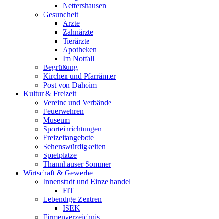
Nettershausen
Gesundheit
Ärzte
Zahnärzte
Tierärzte
Apotheken
Im Notfall
Begrüßung
Kirchen und Pfarrämter
Post von Dahoim
Kultur & Freizeit
Vereine und Verbände
Feuerwehren
Museum
Sporteinrichtungen
Freizeitangebote
Sehenswürdigkeiten
Spielplätze
Thannhauser Sommer
Wirtschaft & Gewerbe
Innenstadt und Einzelhandel
FIT
Lebendige Zentren
ISEK
Firmenverzeichnis