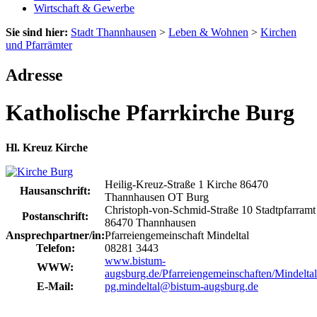
Wirtschaft & Gewerbe
Sie sind hier:
Stadt Thannhausen
>
Leben & Wohnen
>
Kirchen
und Pfarrämter
Adresse
Katholische Pfarrkirche Burg
Hl. Kreuz Kirche
Heilig-Kreuz-Straße 1
Kirche
86470
Hausanschrift:
Thannhausen OT Burg
Christoph-von-Schmid-Straße 10
Stadtpfarramt
Postanschrift:
86470
Thannhausen
Ansprechpartner/in:
Pfarreiengemeinschaft Mindeltal
Telefon:
08281 3443
www.bistum-
WWW:
augsburg.de/Pfarreiengemeinschaften/Mindeltal
E-Mail:
pg.mindeltal@bistum-augsburg.de