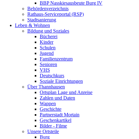
BBP Nasskiesausbeute Burg IV
Behördenverzeichnis
Rathaus-Serviceportal (RSP)
Stadtsanierung
Leben & Wohnen
Bildung und Soziales
Bücherei
Kinder
Schulen
Jugend
Familienzentrum
Senioren
VHS
Deutschkurs
Soziale Einrichtungen
Über Thannhausen
Ortsplan Lage und Anreise
Zahlen und Daten
Wappen
Geschichte
Partnerstadt Mortain
Geschenkartikel
Bilder - Filme
Unsere Ortsteile
Burg