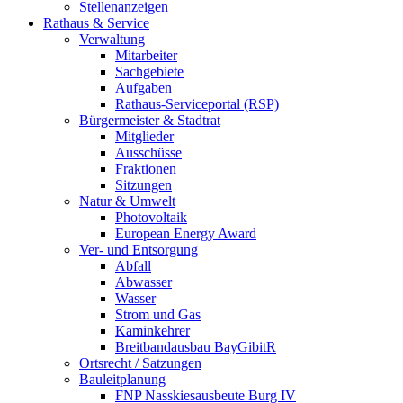
Stellenanzeigen
Rathaus & Service
Verwaltung
Mitarbeiter
Sachgebiete
Aufgaben
Rathaus-Serviceportal (RSP)
Bürgermeister & Stadtrat
Mitglieder
Ausschüsse
Fraktionen
Sitzungen
Natur & Umwelt
Photovoltaik
European Energy Award
Ver- und Entsorgung
Abfall
Abwasser
Wasser
Strom und Gas
Kaminkehrer
Breitbandausbau BayGibitR
Ortsrecht / Satzungen
Bauleitplanung
FNP Nasskiesausbeute Burg IV