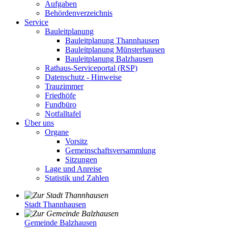
Aufgaben
Behördenverzeichnis
Service
Bauleitplanung
Bauleitplanung Thannhausen
Bauleitplanung Münsterhausen
Bauleitplanung Balzhausen
Rathaus-Serviceportal (RSP)
Datenschutz - Hinweise
Trauzimmer
Friedhöfe
Fundbüro
Notfalltafel
Über uns
Organe
Vorsitz
Gemeinschaftsversammlung
Sitzungen
Lage und Anreise
Statistik und Zahlen
Stadt Thannhausen
Gemeinde Balzhausen