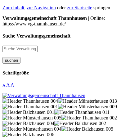
Zum Inhalt
,
zur Navigation
oder
zur Startseite
springen.
Verwaltungsgemeinschaft Thannhausen
| Online:
https://www.vg-thannhausen.de/
Suche Verwaltungsgemeinschaft
suchen
Schriftgröße
A
A
A