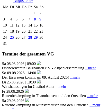
August 2026
Mo
Di
Mi
Do
Fr
Sa
So
1
2
3
4
5
6
7
8
9
10
11
12
13
14
15
16
17
18
19
20
21
22
23
24
25
26
27
28
29
30
31
Termine der gesamten VG
Sa 08.08.2026 | 09:00
Fischereiverein Balzhausen e.V. - Altpapiersammlung
...mehr
So 09.08.2026 | 14:00
Der Eiswagen kommt am 09. August 2026!
...mehr
Di 25.08.2026 | 19:30
Wirtshaussingen im Gasthof Adler
...mehr
Fr 28.08.2026
Rattenbekämpfung in Thannhausen und den Ortsteilen
...mehr
Sa 29.08.2026
Rattenbekämpfung in Münsterhausen und den Ortsteilen
...mehr