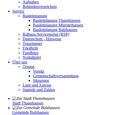
Aufgaben
Behördenverzeichnis
Service
Bauleitplanung
Bauleitplanung Thannhausen
Bauleitplanung Münsterhausen
Bauleitplanung Balzhausen
Rathaus-Serviceportal (RSP)
Datenschutz - Hinweise
Trauzimmer
Friedhöfe
Fundbüro
Notfalltafel
Über uns
Organe
Vorsitz
Gemeinschaftsversammlung
Sitzungen
Lage und Anreise
Statistik und Zahlen
Stadt Thannhausen
Gemeinde Balzhausen