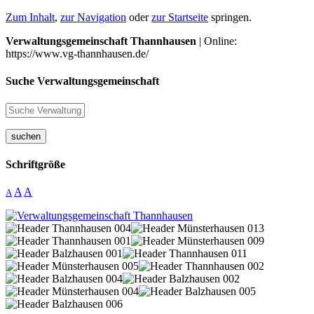
Zum Inhalt
,
zur Navigation
oder
zur Startseite
springen.
Verwaltungsgemeinschaft Thannhausen
| Online:
https://www.vg-thannhausen.de/
Suche Verwaltungsgemeinschaft
suchen
Schriftgröße
A
A
A