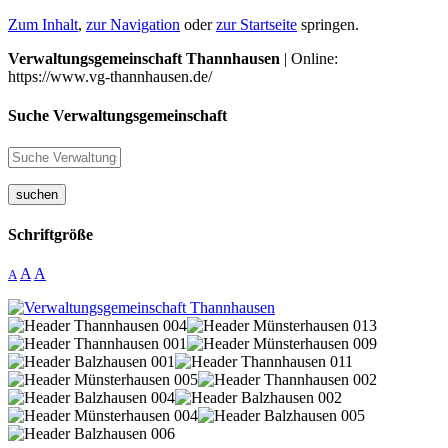
Zum Inhalt
,
zur Navigation
oder
zur Startseite
springen.
Verwaltungsgemeinschaft Thannhausen
| Online:
https://www.vg-thannhausen.de/
Suche Verwaltungsgemeinschaft
suchen
Schriftgröße
A
A
A