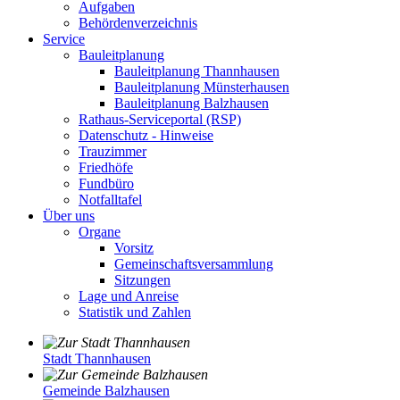
Aufgaben
Behördenverzeichnis
Service
Bauleitplanung
Bauleitplanung Thannhausen
Bauleitplanung Münsterhausen
Bauleitplanung Balzhausen
Rathaus-Serviceportal (RSP)
Datenschutz - Hinweise
Trauzimmer
Friedhöfe
Fundbüro
Notfalltafel
Über uns
Organe
Vorsitz
Gemeinschaftsversammlung
Sitzungen
Lage und Anreise
Statistik und Zahlen
Stadt Thannhausen
Gemeinde Balzhausen