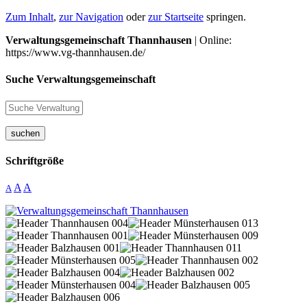
Zum Inhalt
,
zur Navigation
oder
zur Startseite
springen.
Verwaltungsgemeinschaft Thannhausen
| Online:
https://www.vg-thannhausen.de/
Suche Verwaltungsgemeinschaft
suchen
Schriftgröße
A
A
A