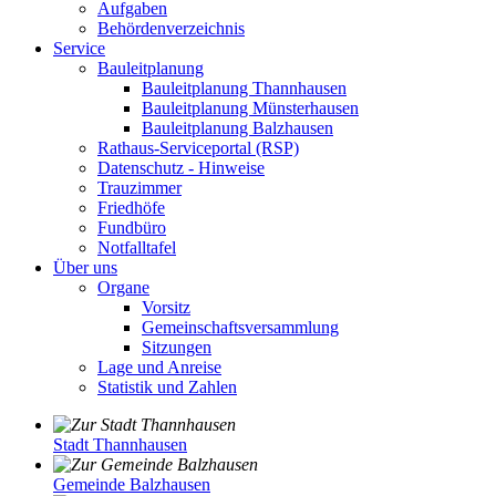
Aufgaben
Behördenverzeichnis
Service
Bauleitplanung
Bauleitplanung Thannhausen
Bauleitplanung Münsterhausen
Bauleitplanung Balzhausen
Rathaus-Serviceportal (RSP)
Datenschutz - Hinweise
Trauzimmer
Friedhöfe
Fundbüro
Notfalltafel
Über uns
Organe
Vorsitz
Gemeinschaftsversammlung
Sitzungen
Lage und Anreise
Statistik und Zahlen
Stadt Thannhausen
Gemeinde Balzhausen