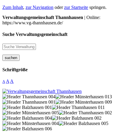
Zum Inhalt
,
zur Navigation
oder
zur Startseite
springen.
Verwaltungsgemeinschaft Thannhausen
| Online:
https://www.vg-thannhausen.de/
Suche Verwaltungsgemeinschaft
suchen
Schriftgröße
A
A
A