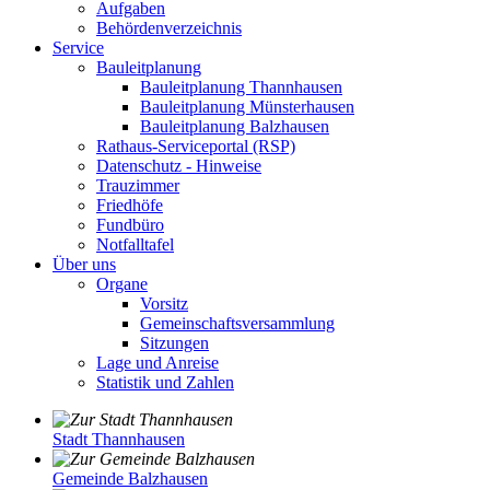
Aufgaben
Behördenverzeichnis
Service
Bauleitplanung
Bauleitplanung Thannhausen
Bauleitplanung Münsterhausen
Bauleitplanung Balzhausen
Rathaus-Serviceportal (RSP)
Datenschutz - Hinweise
Trauzimmer
Friedhöfe
Fundbüro
Notfalltafel
Über uns
Organe
Vorsitz
Gemeinschaftsversammlung
Sitzungen
Lage und Anreise
Statistik und Zahlen
Stadt Thannhausen
Gemeinde Balzhausen