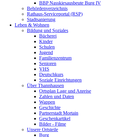
BBP Nasskiesausbeute Burg IV
Behördenverzeichnis
Rathaus-Serviceportal (RSP)
Stadtsanierung
Leben & Wohnen
Bildung und Soziales
Bücherei
Kinder
Schulen
Jugend
Familienzentrum
Senioren
VHS
Deutschkurs
Soziale Einrichtungen
Über Thannhausen
Ortsplan Lage und Anreise
Zahlen und Daten
Wappen
Geschichte
Partnerstadt Mortain
Geschenkartikel
Bilder - Filme
Unsere Ortsteile
Burg