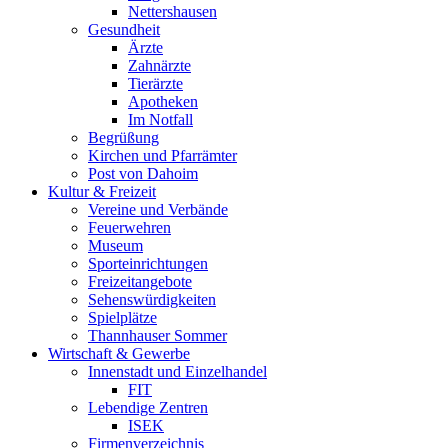
Nettershausen
Gesundheit
Ärzte
Zahnärzte
Tierärzte
Apotheken
Im Notfall
Begrüßung
Kirchen und Pfarrämter
Post von Dahoim
Kultur & Freizeit
Vereine und Verbände
Feuerwehren
Museum
Sporteinrichtungen
Freizeitangebote
Sehenswürdigkeiten
Spielplätze
Thannhauser Sommer
Wirtschaft & Gewerbe
Innenstadt und Einzelhandel
FIT
Lebendige Zentren
ISEK
Firmenverzeichnis