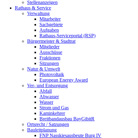
Stellenanzeigen
Rathaus & Service
Verwaltung
Mitarbeiter
Sachgebiete
Aufgaben
Rathaus-Serviceportal (RSP)
Bürgermeister & Stadtrat
Mitglieder
Ausschüsse
Fraktionen
Sitzungen
Natur & Umwelt
Photovoltaik
European Energy Award
Ver- und Entsorgung
Abfall
Abwasser
Wasser
Strom und Gas
Kaminkehrer
Breitbandausbau BayGibitR
Ortsrecht / Satzungen
Bauleitplanung
FNP Nasskiesausbeute Burg IV